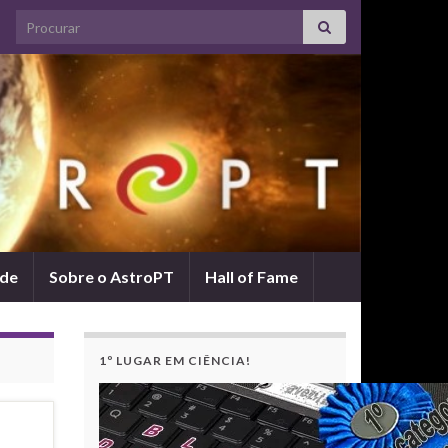
Search for:
ade
Sobre o AstroPT
Hall of Fame
1º LUGAR EM CIÊNCIA!