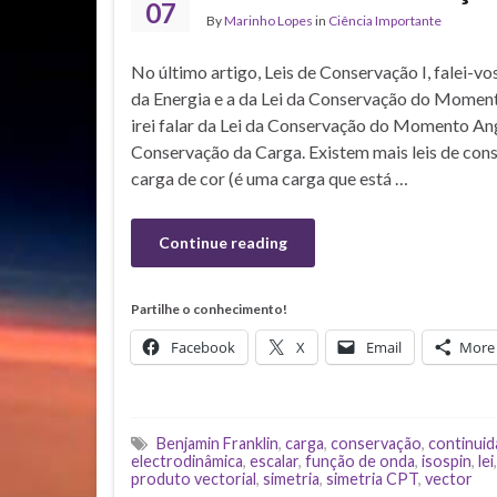
07
By
Marinho Lopes
in
Ciência Importante
No último artigo, Leis de Conservação I, falei-v
da Energia e a da Lei da Conservação do Moment
irei falar da Lei da Conservação do Momento Ang
Conservação da Carga. Existem mais leis de con
carga de cor (é uma carga que está …
Continue reading
Partilhe o conhecimento!
Facebook
X
Email
More
Benjamin Franklin
,
carga
,
conservação
,
continui
electrodinâmica
,
escalar
,
função de onda
,
isospin
,
lei
produto vectorial
,
simetria
,
simetria CPT
,
vector