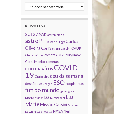
Categorias
ETIQUETAS
2012
APOD
astrobiologia
astroPT
Carlos
Bosão de Higgs
Oliveira
Carl Sagan
CAUP
Cassini
cometa 67P/Churyumov-
China
ciência
Gerasimenko
cometas
COVID-
coronavirus
19
céu da semana
Curiosity
ESO
desafios
exoplanetas
educação
fim do mundo
geologia em
Lua
ISS
Marte
humor
Kurzgesagt
Marte
Missão Cassini
Missão
NASA
Neil
Dawn
missão Rosetta