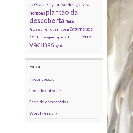
deGrasse Tyson
Nerdologia
New
plantão da
Horizons
descoberta
Plutão
Saturno
Processamento de imagem
SDO
Sol
Terra
Telescópio Espacial Hubble
vacinas
água
META
Iniciar sessão
Feed de entradas
Feed de comentários
WordPress.org