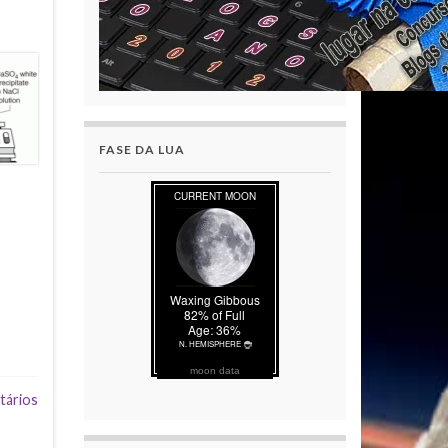
FASE DA LUA
moon data
tários