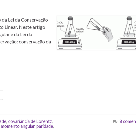
os da Lei da Conservação
o Linear. Neste artigo
ular e da Lei da
servação: conservação da
dade
,
covariância de Lorentz
,
8 comen
,
momento angular
,
paridade
,