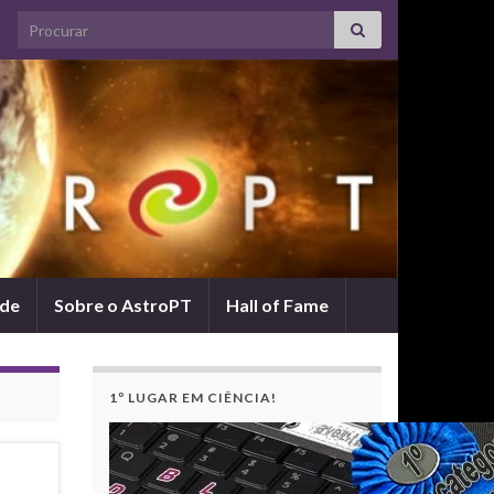
Search for:
ade
Sobre o AstroPT
Hall of Fame
1º LUGAR EM CIÊNCIA!