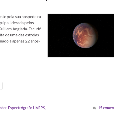
nte pela sua hospedeira
uipa liderada pelos
 Guillem Anglada-Escudé
ita de uma das estrelas
tuado a apenas 22 anos-
nder
,
Espectrógrafo HARPS
,
15 comen