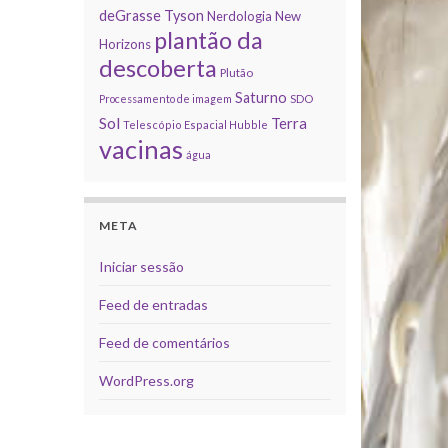
deGrasse Tyson
Nerdologia
New
plantão da
Horizons
descoberta
Plutão
Saturno
Processamento de imagem
SDO
Sol
Terra
Telescópio Espacial Hubble
vacinas
água
META
Iniciar sessão
Feed de entradas
Feed de comentários
WordPress.org