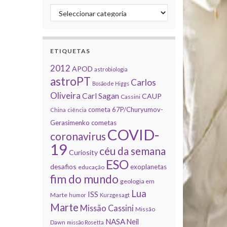
Categorias
ETIQUETAS
2012
APOD
astrobiologia
astroPT
Carlos
Bosão de Higgs
Oliveira
Carl Sagan
CAUP
Cassini
cometa 67P/Churyumov-
China
ciência
Gerasimenko
cometas
COVID-
coronavirus
19
céu da semana
Curiosity
ESO
desafios
exoplanetas
educação
fim do mundo
geologia em
Lua
ISS
Marte
humor
Kurzgesagt
Marte
Missão Cassini
Missão
NASA
Neil
Dawn
missão Rosetta