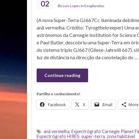
02
By
Luís Lopes
in
Exoplanetas
(A nova Super-Terra GJ667Cc iluminada debilme
anã vermelha. Crédito: Tyrogthekreeper) Uma eq
astrónomos da Carnegie Institution for Science
e Paul Butler, descobriu uma Super-Terra em órb
do sistema triplo GJ667 (Gliese-Jahreiß 667), si
luz de distância na direcção da constelação do …
Continue reading
Partilhe o conhecimento!
Facebook
X
Email
More
anã vermelha
,
Espectrógrafo Carnegie Planet Fi
Espectrógrafo HIRES
,
super-terra
,
zona habitável