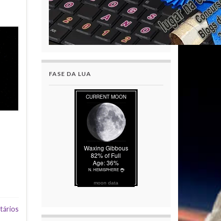
FASE DA LUA
moon data
tários