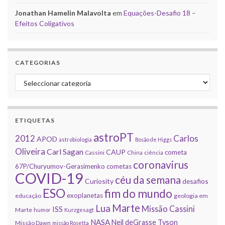
Jonathan Hamelin Malavolta
em
Equações-Desafio 18 –
Efeitos Coligativos
CATEGORIAS
Categorias
ETIQUETAS
astroPT
2012
Carlos
APOD
astrobiologia
Bosão de Higgs
Oliveira
Carl Sagan
CAUP
cometa
Cassini
China
ciência
coronavirus
67P/Churyumov-Gerasimenko
cometas
COVID-19
céu da semana
Curiosity
desafios
ESO
fim do mundo
exoplanetas
educação
geologia em
Marte
Lua
Missão Cassini
ISS
Marte
humor
Kurzgesagt
NASA
Neil deGrasse Tyson
Missão Dawn
missão Rosetta