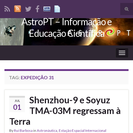
Tog
sear
AstroPT – Informação e
Search for:
for
Educação Científica
Togg
navig
TAG:
EXPEDIÇÃO 31
Shenzhou-9 e Soyuz
JUL
01
TMA-03M regressam à
Terra
By
Rui Barbosa
in
Astronáutica
,
Estação Espacial Internacional