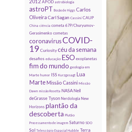
2012
APOD
astrobiologia
astroPT
Carlos
Bosão de Higgs
Oliveira
Carl Sagan
CAUP
Cassini
cometa 67P/Churyumov-
China
ciência
Gerasimenko
cometas
COVID-
coronavirus
19
céu da semana
Curiosity
ESO
desafios
exoplanetas
educação
fim do mundo
geologia em
Lua
ISS
Marte
humor
Kurzgesagt
Marte
Missão Cassini
Missão
NASA
Neil
Dawn
missão Rosetta
deGrasse Tyson
Nerdologia
New
plantão da
Horizons
descoberta
Plutão
Saturno
Processamento de imagem
SDO
Sol
Terra
Telescópio Espacial Hubble