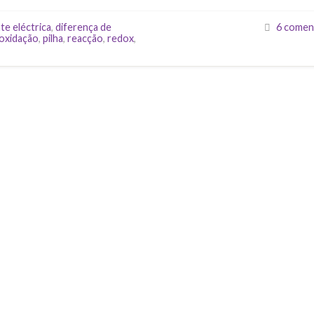
te eléctrica
,
diferença de
6 comen
oxidação
,
pilha
,
reacção
,
redox
,