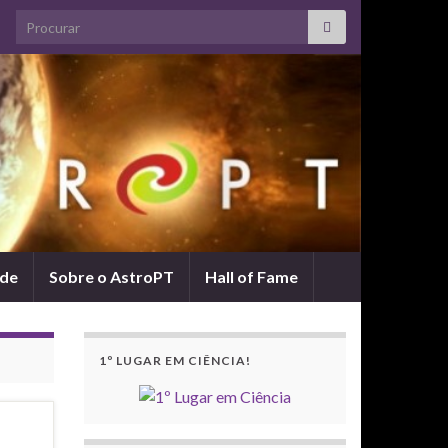
Search for:
ade
Sobre o AstroPT
Hall of Fame
1º LUGAR EM CIÊNCIA!