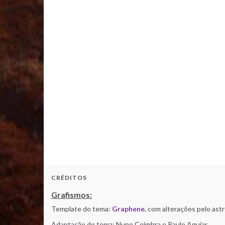
CRÉDITOS
Grafismos:
Template do tema:
Graphene
, com alterações pelo as
Adaptação do tema: Nuno Coimbra e Paulo Aguiar