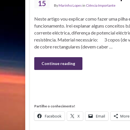
15
By
Marinho Lopes
in
Ciência Importante
Neste artigo vou explicar como fazer uma pilha
funcionamento. Irei explanar alguns conceitos b
corrente eléctrica, diferença de potencial eléctri
resistência. Material necessário: 3 copos (de
de cobre rectangulares (devem caber …
Continue reading
Partilhe o conhecimento!
Facebook
X
Email
More