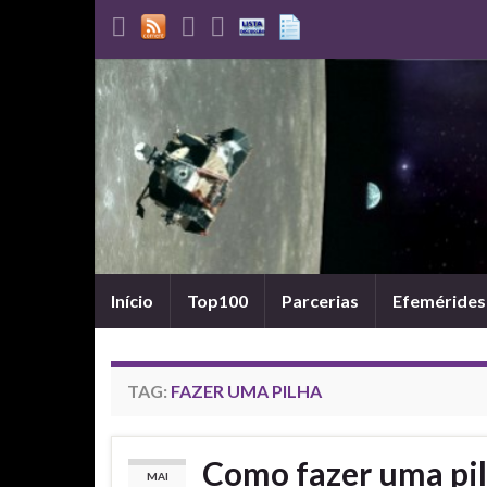
Início
Top100
Parcerias
Efemérides
TAG:
FAZER UMA PILHA
Como fazer uma pi
MAI