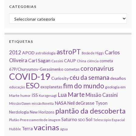
CATEGORIAS
Categorias
ETIQUETAS
astroPT
2012
Carlos
APOD
astrobiologia
Bosão de Higgs
Oliveira
Carl Sagan
CAUP
cometa
Cassini
China
ciência
coronavirus
67P/Churyumov-Gerasimenko
cometas
COVID-19
céu da semana
Curiosity
desafios
ESO
fim do mundo
exoplanetas
educação
geologia em
Marte
Lua
Missão Cassini
ISS
Marte
humor
Kurzgesagt
NASA
Neil deGrasse Tyson
Missão Dawn
missão Rosetta
plantão da descoberta
Nerdologia
New Horizons
Sol
Saturno
Plutão
Processamento de imagem
SDO
Telescópio Espacial
vacinas
Terra
Hubble
água