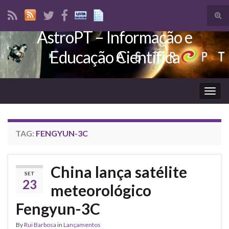
Tog
sear
AstroPT – Informação e
Search for:
for
Educação Científica
Togg
navig
TAG:
FENGYUN-3C
China lança satélite
SET
23
meteorológico
Fengyun-3C
By
Rui Barbosa
in
Lançamentos