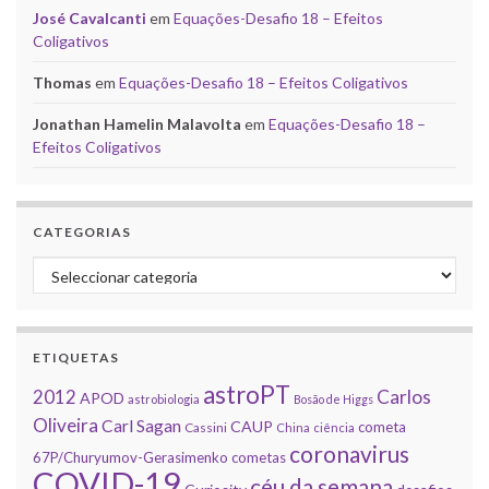
José Cavalcanti
em
Equações-Desafio 18 – Efeitos
Coligativos
Thomas
em
Equações-Desafio 18 – Efeitos Coligativos
Jonathan Hamelin Malavolta
em
Equações-Desafio 18 –
Efeitos Coligativos
CATEGORIAS
Categorias
ETIQUETAS
astroPT
2012
Carlos
APOD
astrobiologia
Bosão de Higgs
Oliveira
Carl Sagan
CAUP
cometa
Cassini
China
ciência
coronavirus
67P/Churyumov-Gerasimenko
cometas
COVID-19
céu da semana