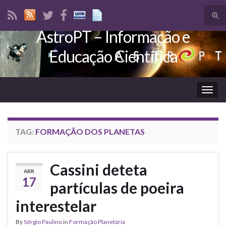
Tog
sear
AstroPT – Informação e
Search for:
for
Educação Científica
Togg
navig
TAG:
FORMAÇÃO DOS PLANETAS
Cassini deteta
ABR
17
partículas de poeira
interestelar
By
Sérgio Paulino
in
Formação Planetária