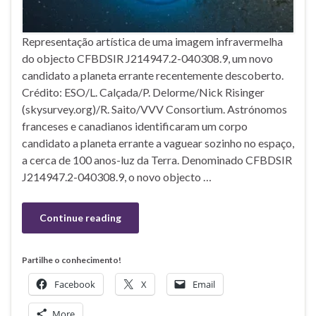
Representação artística de uma imagem infravermelha
do objecto CFBDSIR J214947.2-040308.9, um novo
candidato a planeta errante recentemente descoberto.
Crédito: ESO/L. Calçada/P. Delorme/Nick Risinger
(skysurvey.org)/R. Saito/VVV Consortium. Astrónomos
franceses e canadianos identificaram um corpo
candidato a planeta errante a vaguear sozinho no espaço,
a cerca de 100 anos-luz da Terra. Denominado CFBDSIR
J214947.2-040308.9, o novo objecto …
Continue reading
Partilhe o conhecimento!
Facebook
X
Email
More