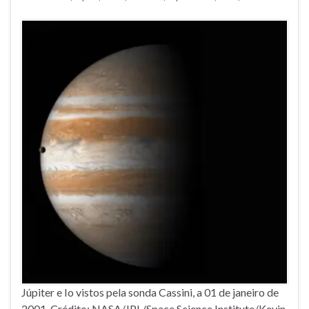
Júpiter e Io vistos pela sonda Cassini, a 01 de janeiro de
2001. Crédito: NASA/JPL/Space Science Institute/Kevin