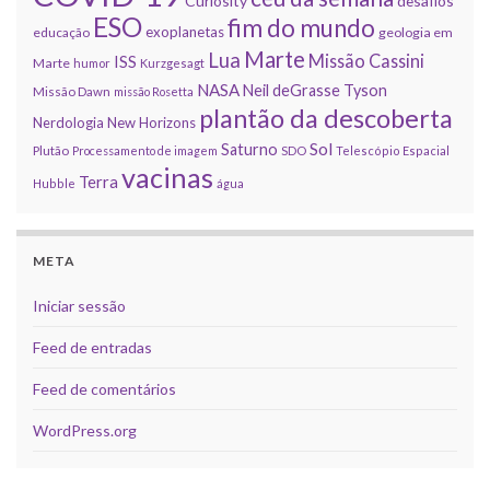
Curiosity
desafios
ESO
fim do mundo
exoplanetas
educação
geologia em
Marte
Lua
Missão Cassini
ISS
Marte
humor
Kurzgesagt
NASA
Neil deGrasse Tyson
Missão Dawn
missão Rosetta
plantão da descoberta
Nerdologia
New Horizons
Sol
Saturno
Plutão
Processamento de imagem
SDO
Telescópio Espacial
vacinas
Terra
Hubble
água
META
Iniciar sessão
Feed de entradas
Feed de comentários
WordPress.org