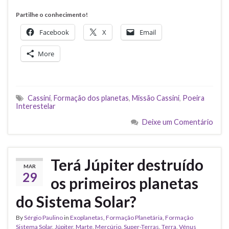
Partilhe o conhecimento!
Facebook
X
Email
More
Cassini
,
Formação dos planetas
,
Missão Cassini
,
Poeira
Interestelar
Deixe um Comentário
Terá Júpiter destruído
MAR
29
os primeiros planetas
do Sistema Solar?
By
Sérgio Paulino
in
Exoplanetas
,
Formação Planetária
,
Formação
Sistema Solar
,
Júpiter
,
Marte
,
Mercúrio
,
Super-Terras
,
Terra
,
Vénus