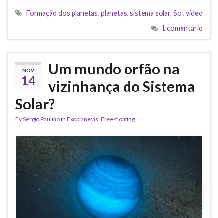
Formação dos planetas
,
planetas
,
sistema solar
,
Sol
,
vídeo
1 comentário
Um mundo orfão na
NOV
14
vizinhança do Sistema
Solar?
By
Sérgio Paulino
in
Exoplanetas
,
Free-floating