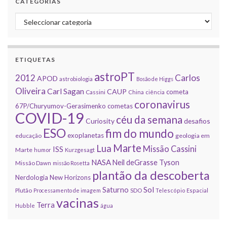
CATEGORIAS
Categorias
ETIQUETAS
astroPT
2012
Carlos
APOD
astrobiologia
Bosão de Higgs
Oliveira
Carl Sagan
CAUP
cometa
Cassini
China
ciência
coronavirus
67P/Churyumov-Gerasimenko
cometas
COVID-19
céu da semana
Curiosity
desafios
ESO
fim do mundo
exoplanetas
educação
geologia em
Marte
Lua
Missão Cassini
ISS
Marte
humor
Kurzgesagt
NASA
Neil deGrasse Tyson
Missão Dawn
missão Rosetta
plantão da descoberta
Nerdologia
New Horizons
Sol
Saturno
Plutão
Processamento de imagem
SDO
Telescópio Espacial
vacinas
Terra
Hubble
água