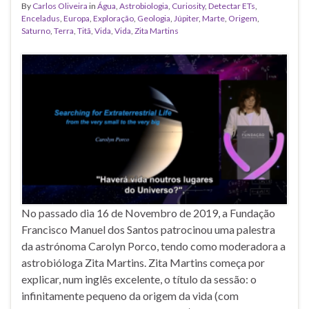
By
Carlos Oliveira
in
Água
,
Astrobiologia
,
Curiosity
,
Detectar ETs
,
Enceladus
,
Europa
,
Exploração
,
Geologia
,
Júpiter
,
Marte
,
Origem
,
Saturno
,
Terra
,
Titã
,
Vida
,
Vida
,
Zita Martins
No passado dia 16 de Novembro de 2019, a Fundação
Francisco Manuel dos Santos patrocinou uma palestra
da astrónoma Carolyn Porco, tendo como moderadora a
astrobióloga Zita Martins. Zita Martins começa por
explicar, num inglês excelente, o título da sessão: o
infinitamente pequeno da origem da vida (com