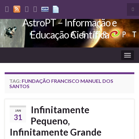
Tog
sea
AstroPT – Informação e
Search for:
for
Educação Científica
Togg
navig
TAG:
FUNDAÇÃO FRANCISCO MANUEL DOS
SANTOS
Infinitamente
JAN
31
Pequeno,
Infinitamente Grande