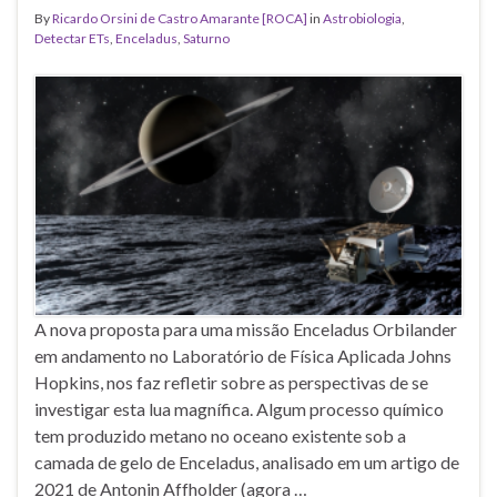
By
Ricardo Orsini de Castro Amarante [ROCA]
in
Astrobiologia
,
Detectar ETs
,
Enceladus
,
Saturno
A nova proposta para uma missão Enceladus Orbilander
em andamento no Laboratório de Física Aplicada Johns
Hopkins, nos faz refletir sobre as perspectivas de se
investigar esta lua magnífica. Algum processo químico
tem produzido metano no oceano existente sob a
camada de gelo de Enceladus, analisado em um artigo de
2021 de Antonin Affholder (agora …