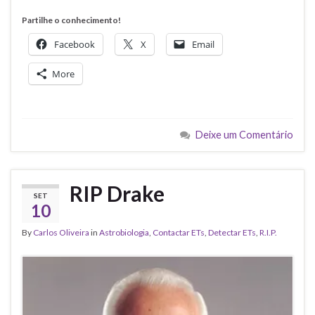
Partilhe o conhecimento!
Facebook
X
Email
More
Deixe um Comentário
RIP Drake
SET
10
By
Carlos Oliveira
in
Astrobiologia
,
Contactar ETs
,
Detectar ETs
,
R.I.P.