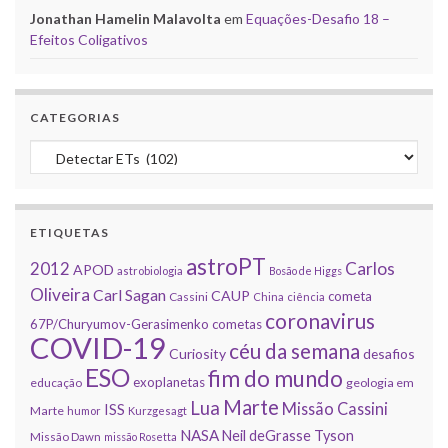
Jonathan Hamelin Malavolta
em
Equações-Desafio 18 –
Efeitos Coligativos
CATEGORIAS
Categorias
ETIQUETAS
astroPT
2012
Carlos
APOD
astrobiologia
Bosão de Higgs
Oliveira
Carl Sagan
CAUP
cometa
Cassini
China
ciência
coronavirus
67P/Churyumov-Gerasimenko
cometas
COVID-19
céu da semana
Curiosity
desafios
ESO
fim do mundo
exoplanetas
educação
geologia em
Marte
Lua
Missão Cassini
ISS
Marte
humor
Kurzgesagt
NASA
Neil deGrasse Tyson
Missão Dawn
missão Rosetta