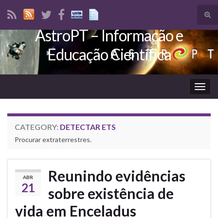
Tog
sear
AstroPT – Informação e
Search for:
for
Educação Científica
Togg
navig
CATEGORY:
DETECTAR ETS
Procurar extraterrestres.
Reunindo evidências
ABR
21
sobre existência de
vida em Enceladus