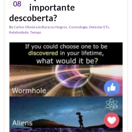
08
importante
descoberta?
By
Carlos Oliveira
in
Buracos Negros
,
Cosmologia
,
Detectar ETs
,
Relatividade
,
Tempo