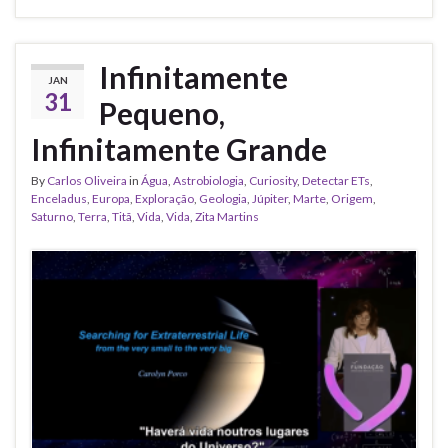
Infinitamente
JAN
31
Pequeno,
Infinitamente Grande
By
Carlos Oliveira
in
Água
,
Astrobiologia
,
Curiosity
,
Detectar ETs
,
Enceladus
,
Europa
,
Exploração
,
Geologia
,
Júpiter
,
Marte
,
Origem
,
Saturno
,
Terra
,
Titã
,
Vida
,
Vida
,
Zita Martins