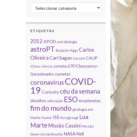
Categorias
ETIQUETAS
2012
APOD
astrobiologia
astroPT
Carlos
Bosão de Higgs
Oliveira
Carl Sagan
CAUP
Cassini
cometa 67P/Churyumov-
China
ciência
Gerasimenko
cometas
COVID-
coronavirus
19
céu da semana
Curiosity
ESO
desafios
exoplanetas
educação
fim do mundo
geologia em
Lua
ISS
Marte
humor
Kurzgesagt
Marte
Missão Cassini
Missão
NASA
Neil
Dawn
missão Rosetta