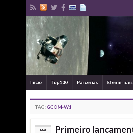
Início
Top100
Parcerias
Efemérides
TAG:
GCOM-W1
Primeiro lançamen
MAI