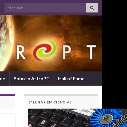
Search for:
ade
Sobre o AstroPT
Hall of Fame
1º LUGAR EM CIÊNCIA!