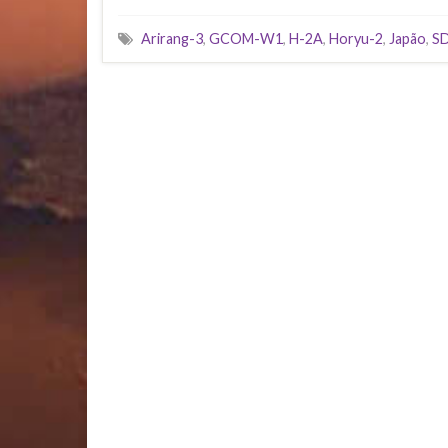
Arirang-3
,
GCOM-W1
,
H-2A
,
Horyu-2
,
Japão
,
S