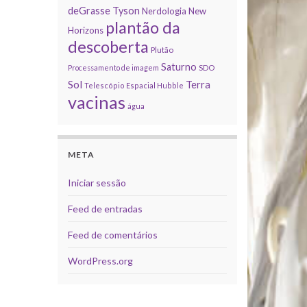
deGrasse Tyson
Nerdologia
New
plantão da
Horizons
descoberta
Plutão
Saturno
Processamento de imagem
SDO
Sol
Terra
Telescópio Espacial Hubble
vacinas
água
META
Iniciar sessão
Feed de entradas
Feed de comentários
WordPress.org