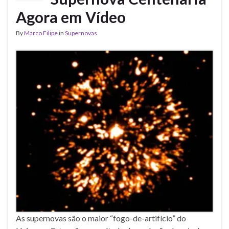
Agora em Vídeo
By
Marco Filipe
in
Supernovas
As supernovas são o maior “fogo-de-artifício” do