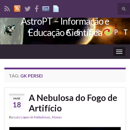
Tog
sear
AstroPT – Informação e
Search for:
for
Educação Científica
Togg
navig
TAG:
GK PERSEI
A Nebulosa do Fogo de
MAR
18
Artifício
By
Luís Lopes
in
Nebulosas
,
Novas