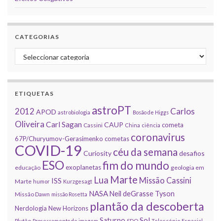
CATEGORIAS
Categorias
ETIQUETAS
astroPT
2012
Carlos
APOD
astrobiologia
Bosão de Higgs
Oliveira
Carl Sagan
CAUP
cometa
Cassini
China
ciência
coronavirus
67P/Churyumov-Gerasimenko
cometas
COVID-19
céu da semana
Curiosity
desafios
ESO
fim do mundo
exoplanetas
educação
geologia em
Marte
Lua
Missão Cassini
ISS
Marte
humor
Kurzgesagt
NASA
Neil deGrasse Tyson
Missão Dawn
missão Rosetta
plantão da descoberta
Nerdologia
New Horizons
Sol
Saturno
Plutão
Processamento de imagem
SDO
Telescópio Espacial