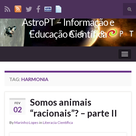
Tog
sear
AstroPT – Informação e
Search for:
for
Educação Científica
Togg
navig
TAG:
HARMONIA
Somos animais
FEV
02
“racionais”? – parte II
By
Marinho Lopes
in
Literacia Científica