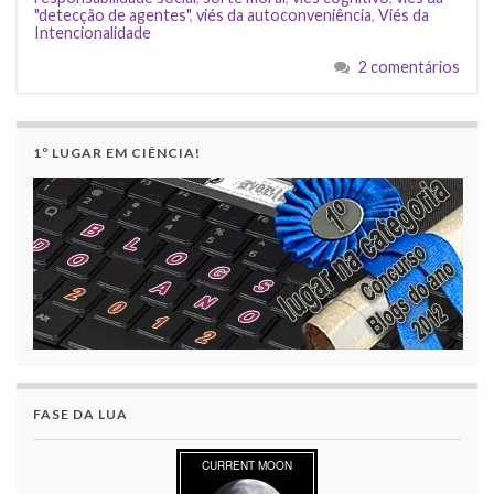
"detecção de agentes"
,
viés da autoconveniência
,
Viés da
Intencionalidade
2 comentários
1º LUGAR EM CIÊNCIA!
FASE DA LUA