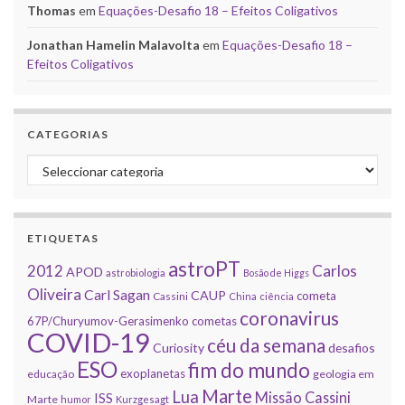
Thomas
em
Equações-Desafio 18 – Efeitos Coligativos
Jonathan Hamelin Malavolta
em
Equações-Desafio 18 –
Efeitos Coligativos
CATEGORIAS
Categorias
ETIQUETAS
astroPT
2012
Carlos
APOD
astrobiologia
Bosão de Higgs
Oliveira
Carl Sagan
CAUP
cometa
Cassini
China
ciência
coronavirus
67P/Churyumov-Gerasimenko
cometas
COVID-19
céu da semana
Curiosity
desafios
ESO
fim do mundo
exoplanetas
educação
geologia em
Marte
Lua
Missão Cassini
ISS
Marte
humor
Kurzgesagt