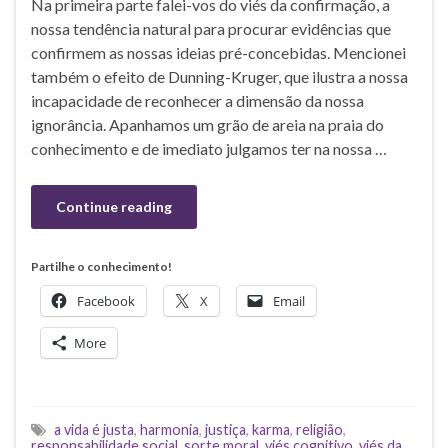
Na primeira parte falei-vos do viés da confirmação, a
nossa tendência natural para procurar evidências que
confirmem as nossas ideias pré-concebidas. Mencionei
também o efeito de Dunning-Kruger, que ilustra a nossa
incapacidade de reconhecer a dimensão da nossa
ignorância. Apanhamos um grão de areia na praia do
conhecimento e de imediato julgamos ter na nossa …
Continue reading
Partilhe o conhecimento!
Facebook
X
Email
More
a vida é justa
,
harmonia
,
justiça
,
karma
,
religião
,
responsabilidade social
,
sorte moral
,
viés cognitivo
,
viés da