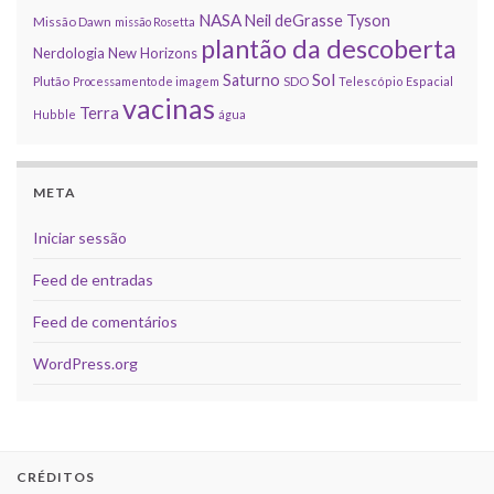
NASA
Neil deGrasse Tyson
Missão Dawn
missão Rosetta
plantão da descoberta
Nerdologia
New Horizons
Sol
Saturno
Plutão
Processamento de imagem
SDO
Telescópio Espacial
vacinas
Terra
Hubble
água
META
Iniciar sessão
Feed de entradas
Feed de comentários
WordPress.org
CRÉDITOS