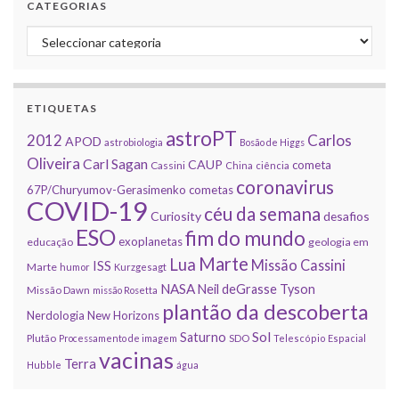
CATEGORIAS
Categorias
ETIQUETAS
astroPT
2012
Carlos
APOD
astrobiologia
Bosão de Higgs
Oliveira
Carl Sagan
CAUP
cometa
Cassini
China
ciência
coronavirus
67P/Churyumov-Gerasimenko
cometas
COVID-19
céu da semana
Curiosity
desafios
ESO
fim do mundo
exoplanetas
educação
geologia em
Marte
Lua
Missão Cassini
ISS
Marte
humor
Kurzgesagt
NASA
Neil deGrasse Tyson
Missão Dawn
missão Rosetta
plantão da descoberta
Nerdologia
New Horizons
Sol
Saturno
Plutão
Processamento de imagem
SDO
Telescópio Espacial
vacinas
Terra
Hubble
água