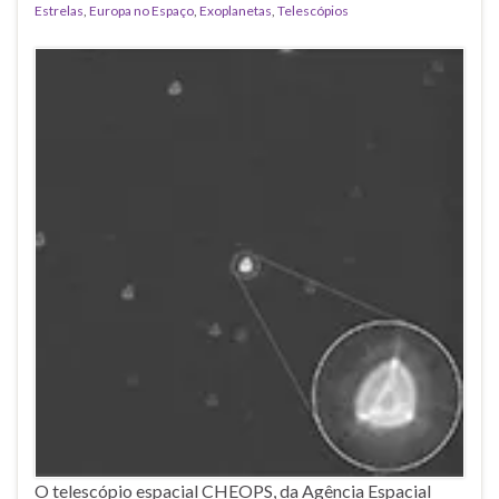
Estrelas
,
Europa no Espaço
,
Exoplanetas
,
Telescópios
O telescópio espacial CHEOPS, da Agência Espacial