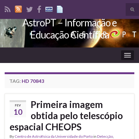
Tog
sear
AstroPT – Informação e
Search for:
for
Educação Científica
Togg
navig
TAG:
HD 70843
Primeira imagem
FEV
10
obtida pelo telescópio
espacial CHEOPS
By
Centro de Astrofísica da Universidade do Porto
in
Detecção
,