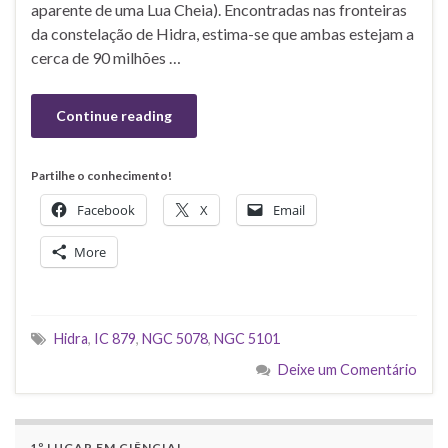
aparente de uma Lua Cheia). Encontradas nas fronteiras
da constelação de Hidra, estima-se que ambas estejam a
cerca de 90 milhões …
Continue reading
Partilhe o conhecimento!
Facebook
X
Email
More
Hidra
,
IC 879
,
NGC 5078
,
NGC 5101
Deixe um Comentário
1º LUGAR EM CIÊNCIA!