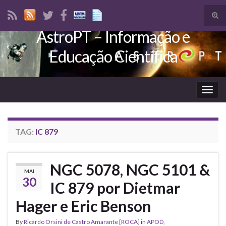
Tog
sear
AstroPT – Informação e
Search for:
for
Educação Científica
Togg
navig
TAG:
IC 879
NGC 5078, NGC 5101 &
MAI
30
IC 879 por Dietmar
Hager e Eric Benson
By
Ricardo Orsini de Castro Amarante [ROCA]
in
APOD
,