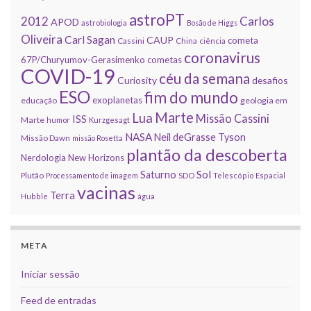
astroPT
2012
Carlos
APOD
astrobiologia
Bosão de Higgs
Oliveira
Carl Sagan
CAUP
cometa
Cassini
China
ciência
coronavirus
67P/Churyumov-Gerasimenko
cometas
COVID-19
céu da semana
Curiosity
desafios
ESO
fim do mundo
exoplanetas
educação
geologia em
Marte
Lua
Missão Cassini
ISS
Marte
humor
Kurzgesagt
NASA
Neil deGrasse Tyson
Missão Dawn
missão Rosetta
plantão da descoberta
Nerdologia
New Horizons
Sol
Saturno
Plutão
Processamento de imagem
SDO
Telescópio Espacial
vacinas
Terra
Hubble
água
META
Iniciar sessão
Feed de entradas