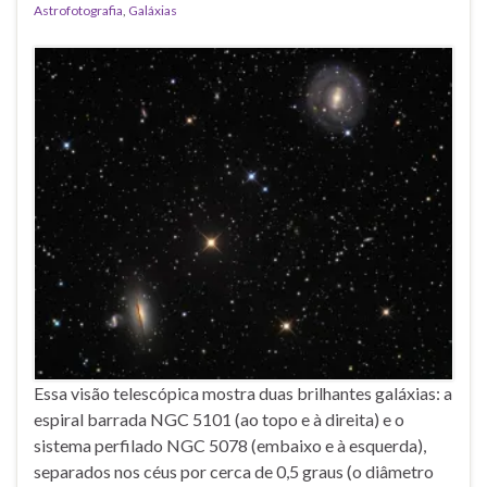
Astrofotografia
,
Galáxias
Essa visão telescópica mostra duas brilhantes galáxias: a
espiral barrada NGC 5101 (ao topo e à direita) e o
sistema perfilado NGC 5078 (embaixo e à esquerda),
separados nos céus por cerca de 0,5 graus (o diâmetro