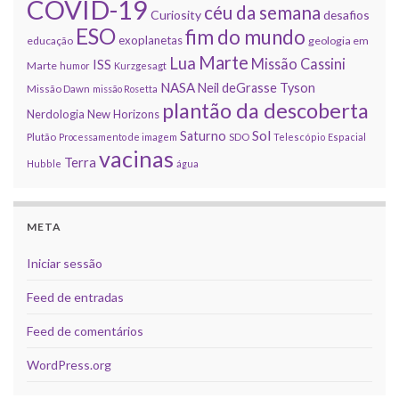
COVID-19
céu da semana
Curiosity
desafios
ESO
fim do mundo
exoplanetas
educação
geologia em
Marte
Lua
Missão Cassini
ISS
Marte
humor
Kurzgesagt
NASA
Neil deGrasse Tyson
Missão Dawn
missão Rosetta
plantão da descoberta
Nerdologia
New Horizons
Sol
Saturno
Plutão
Processamento de imagem
SDO
Telescópio Espacial
vacinas
Terra
Hubble
água
META
Iniciar sessão
Feed de entradas
Feed de comentários
WordPress.org