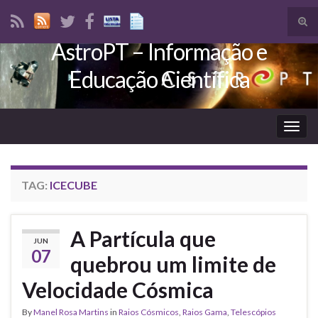
Tog
sear
AstroPT – Informação e
Search for:
for
Educação Científica
Togg
navig
TAG:
ICECUBE
A Partícula que
JUN
07
quebrou um limite de
Velocidade Cósmica
By
Manel Rosa Martins
in
Raios Cósmicos
,
Raios Gama
,
Telescópios