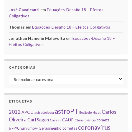
José Cavalcanti
em
Equações-Desafio 18 – Efeitos
Coligativos
Thomas
em
Equações-Desafio 18 – Efeitos Coligativos
Jonathan Hamelin Malavolta
em
Equações-Desafio 18 –
Efeitos Coligativos
CATEGORIAS
Categorias
ETIQUETAS
astroPT
2012
Carlos
APOD
astrobiologia
Bosão de Higgs
Oliveira
Carl Sagan
CAUP
cometa
Cassini
China
ciência
coronavirus
67P/Churyumov-Gerasimenko
cometas