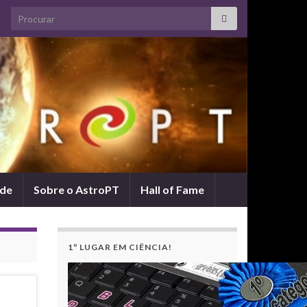
Search for:
ade
Sobre o AstroPT
Hall of Fame
1º LUGAR EM CIÊNCIA!