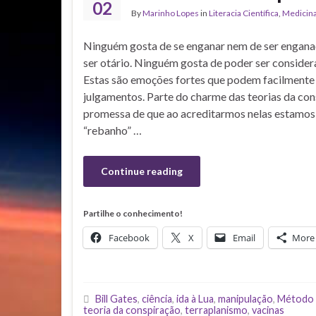
02
By
Marinho Lopes
in
Literacia Científica
,
Medicin
Ninguém gosta de se enganar nem de ser engan
ser otário. Ninguém gosta de poder ser considera
Estas são emoções fortes que podem facilmente
julgamentos. Parte do charme das teorias da con
promessa de que ao acreditarmos nelas estamos 
“rebanho” …
Continue reading
Partilhe o conhecimento!
Facebook
X
Email
More
Bill Gates
,
ciência
,
ida à Lua
,
manipulação
,
Método 
teoria da conspiração
,
terraplanismo
,
vacinas