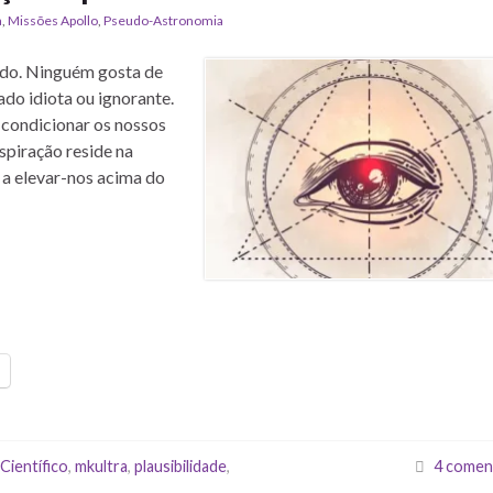
a
,
Missões Apollo
,
Pseudo-Astronomia
ado. Ninguém gosta de
do idiota ou ignorante.
 condicionar os nossos
spiração reside na
a elevar-nos acima do
Científico
,
mkultra
,
plausibilidade
,
4 comen