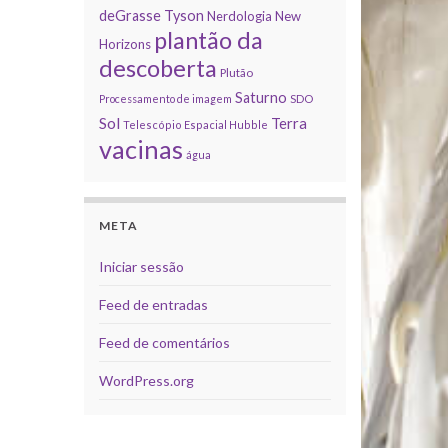
deGrasse Tyson
Nerdologia
New
plantão da
Horizons
descoberta
Plutão
Saturno
Processamento de imagem
SDO
Sol
Terra
Telescópio Espacial Hubble
vacinas
água
META
Iniciar sessão
Feed de entradas
Feed de comentários
WordPress.org