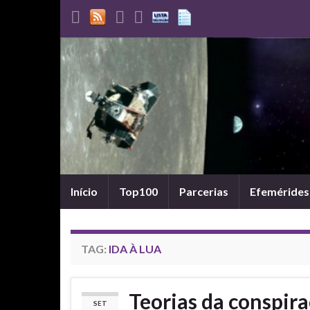
Início
Top100
Parcerias
Efemérides
TAG:
IDA À LUA
Teorias da conspira
SET