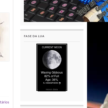
FASE DA LUA
moon data
tários