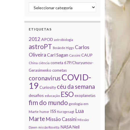
Categorias
ETIQUETAS
2012
APOD
astrobiologia
astroPT
Carlos
Bosão de Higgs
Oliveira
Carl Sagan
CAUP
Cassini
cometa 67P/Churyumov-
China
ciência
Gerasimenko
cometas
COVID-
coronavirus
19
céu da semana
Curiosity
ESO
desafios
exoplanetas
educação
fim do mundo
geologia em
Lua
ISS
Marte
humor
Kurzgesagt
Marte
Missão Cassini
Missão
NASA
Neil
Dawn
missão Rosetta