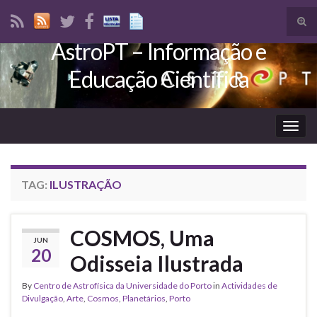
Tog
sear
AstroPT – Informação e
Search for:
for
Educação Científica
Togg
navig
TAG:
ILUSTRAÇÃO
COSMOS, Uma
JUN
20
Odisseia Ilustrada
By
Centro de Astrofísica da Universidade do Porto
in
Actividades de
Divulgação
,
Arte
,
Cosmos
,
Planetários
,
Porto