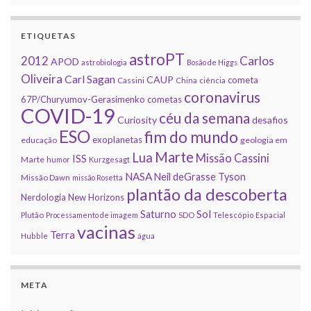
ETIQUETAS
astroPT
2012
Carlos
APOD
astrobiologia
Bosão de Higgs
Oliveira
Carl Sagan
CAUP
cometa
Cassini
China
ciência
coronavirus
67P/Churyumov-Gerasimenko
cometas
COVID-19
céu da semana
Curiosity
desafios
ESO
fim do mundo
exoplanetas
educação
geologia em
Marte
Lua
Missão Cassini
ISS
Marte
humor
Kurzgesagt
NASA
Neil deGrasse Tyson
Missão Dawn
missão Rosetta
plantão da descoberta
Nerdologia
New Horizons
Sol
Saturno
Plutão
Processamento de imagem
SDO
Telescópio Espacial
vacinas
Terra
Hubble
água
META