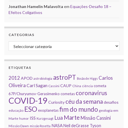
Jonathan Hamelin Malavolta
em
Equações-Desafio 18 –
Efeitos Coligativos
CATEGORIAS
Categorias
ETIQUETAS
astroPT
2012
Carlos
APOD
astrobiologia
Bosão de Higgs
Oliveira
Carl Sagan
CAUP
cometa
Cassini
China
ciência
coronavirus
67P/Churyumov-Gerasimenko
cometas
COVID-19
céu da semana
Curiosity
desafios
ESO
fim do mundo
exoplanetas
educação
geologia em
Marte
Lua
Missão Cassini
ISS
Marte
humor
Kurzgesagt
NASA
Neil deGrasse Tyson
Missão Dawn
missão Rosetta