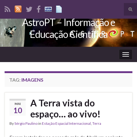
Tog
sear
AstroPT – Informação e
Search for:
for
Educação Científica
Togg
navig
TAG:
IMAGENS
A Terra vista do
MAI
10
espaço… ao vivo!
By
Sérgio Paulino
in
Estação Espacial Internacional
,
Terra