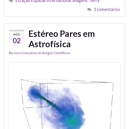
Estação Espacial Internacional
,
imagens
,
Terra
3 comentários
Estéreo Pares em
AGO
02
Astrofísica
By
José Gonçalves
in
Artigos Científicos