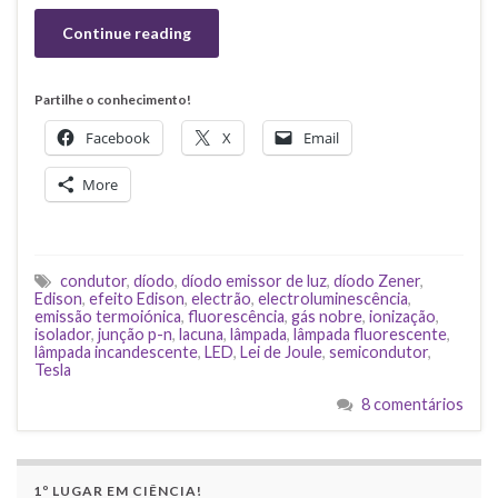
Continue reading
Partilhe o conhecimento!
Facebook
X
Email
More
condutor
,
díodo
,
díodo emissor de luz
,
díodo Zener
,
Edison
,
efeito Edison
,
electrão
,
electroluminescência
,
emissão termoiónica
,
fluorescência
,
gás nobre
,
ionização
,
isolador
,
junção p-n
,
lacuna
,
lâmpada
,
lâmpada fluorescente
,
lâmpada incandescente
,
LED
,
Lei de Joule
,
semicondutor
,
Tesla
8 comentários
1º LUGAR EM CIÊNCIA!