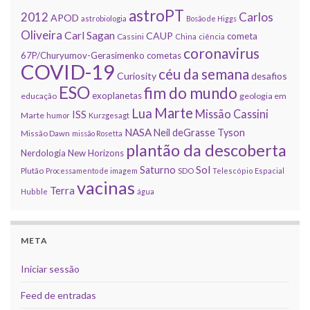
astroPT
2012
Carlos
APOD
astrobiologia
Bosão de Higgs
Oliveira
Carl Sagan
CAUP
cometa
Cassini
China
ciência
coronavirus
67P/Churyumov-Gerasimenko
cometas
COVID-19
céu da semana
Curiosity
desafios
ESO
fim do mundo
exoplanetas
educação
geologia em
Marte
Lua
Missão Cassini
ISS
Marte
humor
Kurzgesagt
NASA
Neil deGrasse Tyson
Missão Dawn
missão Rosetta
plantão da descoberta
Nerdologia
New Horizons
Sol
Saturno
Plutão
Processamento de imagem
SDO
Telescópio Espacial
vacinas
Terra
Hubble
água
META
Iniciar sessão
Feed de entradas