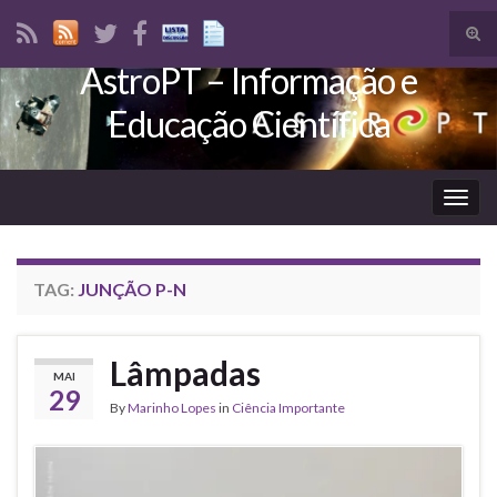
Tog
sear
AstroPT – Informação e
Search for:
for
Educação Científica
Togg
navig
TAG:
JUNÇÃO P-N
Lâmpadas
MAI
29
By
Marinho Lopes
in
Ciência Importante