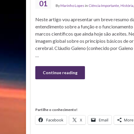
01
By
Marinho Lopes
in
Ciência Importante
,
História
Neste artigo vou apresentar um breve resumo da
entendimento sobre a função e o funcionamento
marcos científicos que ainda hoje são aceites. 
imagem global sobre os princípios básicos de o
cerebral. Cláudio Galeno (conhecido por Galen
…
Continue reading
Partilhe o conhecimento!
Facebook
X
Email
More