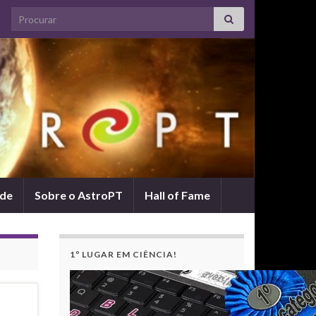
Search for:
ade
Sobre o AstroPT
Hall of Fame
1º LUGAR EM CIÊNCIA!