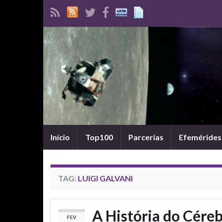
Início
Top100
Parcerias
Efemérides
TAG:
LUIGI GALVANI
A História do Cére
FEV