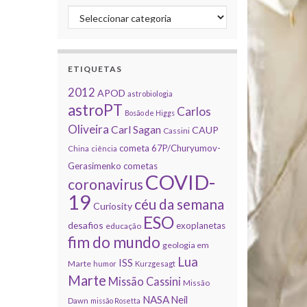
Categorias
ETIQUETAS
2012
APOD
astrobiologia
astroPT
Carlos
Bosão de Higgs
Oliveira
Carl Sagan
CAUP
Cassini
cometa 67P/Churyumov-
China
ciência
Gerasimenko
cometas
COVID-
coronavirus
19
céu da semana
Curiosity
ESO
desafios
exoplanetas
educação
fim do mundo
geologia em
Lua
ISS
Marte
humor
Kurzgesagt
Marte
Missão Cassini
Missão
NASA
Neil
Dawn
missão Rosetta