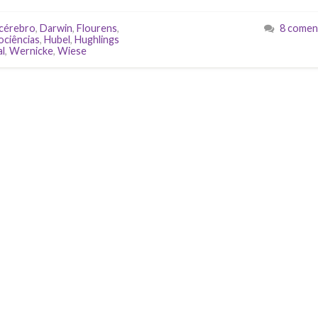
cérebro
,
Darwin
,
Flourens
,
8 comen
ociências
,
Hubel
,
Hughlings
al
,
Wernicke
,
Wiese