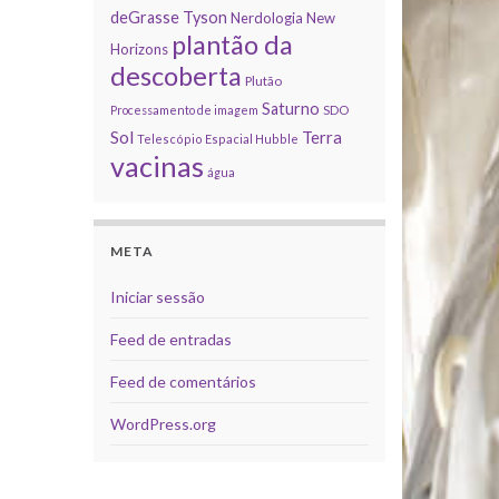
deGrasse Tyson
Nerdologia
New
plantão da
Horizons
descoberta
Plutão
Saturno
Processamento de imagem
SDO
Sol
Terra
Telescópio Espacial Hubble
vacinas
água
META
Iniciar sessão
Feed de entradas
Feed de comentários
WordPress.org