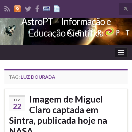
Tog
sear
AstroPT – Informação e
Search for:
for
Educação Científica
Togg
navig
TAG:
LUZ DOURADA
Imagem de Miguel
FEV
22
Claro captada em
Sintra, publicada hoje na
NASA