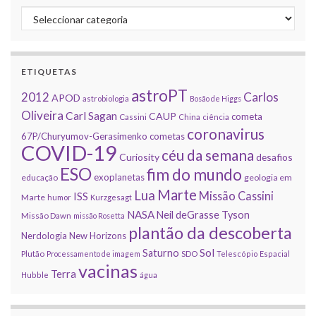
Categorias
ETIQUETAS
astroPT
2012
Carlos
APOD
astrobiologia
Bosão de Higgs
Oliveira
Carl Sagan
CAUP
cometa
Cassini
China
ciência
coronavirus
67P/Churyumov-Gerasimenko
cometas
COVID-19
céu da semana
Curiosity
desafios
ESO
fim do mundo
exoplanetas
educação
geologia em
Marte
Lua
Missão Cassini
ISS
Marte
humor
Kurzgesagt
NASA
Neil deGrasse Tyson
Missão Dawn
missão Rosetta
plantão da descoberta
Nerdologia
New Horizons
Sol
Saturno
Plutão
Processamento de imagem
SDO
Telescópio Espacial
vacinas
Terra
Hubble
água