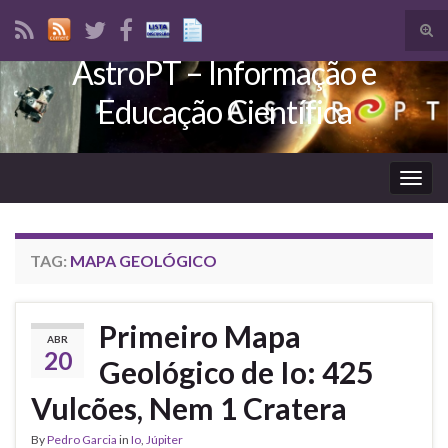
Tog
sear
AstroPT – Informação e
Search for:
for
Educação Científica
Togg
navig
TAG:
MAPA GEOLÓGICO
Primeiro Mapa
ABR
20
Geológico de Io: 425
Vulcões, Nem 1 Cratera
By
Pedro Garcia
in
Io
,
Júpiter