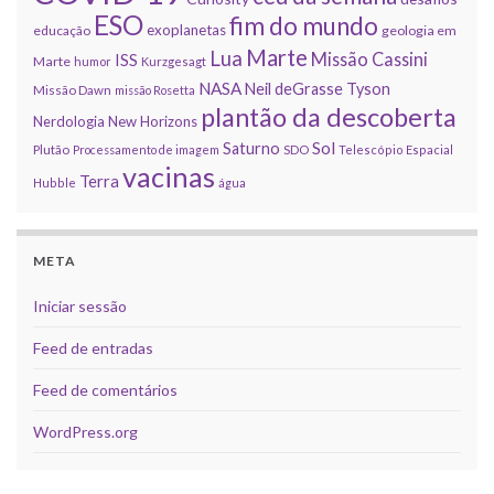
ESO
fim do mundo
exoplanetas
educação
geologia em
Marte
Lua
Missão Cassini
ISS
Marte
humor
Kurzgesagt
NASA
Neil deGrasse Tyson
Missão Dawn
missão Rosetta
plantão da descoberta
Nerdologia
New Horizons
Sol
Saturno
Plutão
Processamento de imagem
SDO
Telescópio Espacial
vacinas
Terra
Hubble
água
META
Iniciar sessão
Feed de entradas
Feed de comentários
WordPress.org