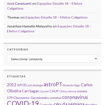
José Cavalcanti
em
Equações-Desafio 18 – Efeitos
Coligativos
Thomas
em
Equações-Desafio 18 – Efeitos Coligativos
Jonathan Hamelin Malavolta
em
Equações-Desafio 18 –
Efeitos Coligativos
CATEGORIAS
Categorias
ETIQUETAS
astroPT
2012
Carlos
APOD
astrobiologia
Bosão de Higgs
Oliveira
Carl Sagan
CAUP
cometa
Cassini
China
ciência
coronavirus
67P/Churyumov-Gerasimenko
cometas
COVID-19
céu da semana
Curiosity
desafios