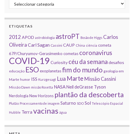
Categorias
ETIQUETAS
astroPT
2012
Carlos
APOD
astrobiologia
Bosão de Higgs
Oliveira
Carl Sagan
CAUP
cometa
Cassini
China
ciência
coronavirus
67P/Churyumov-Gerasimenko
cometas
COVID-19
céu da semana
Curiosity
desafios
ESO
fim do mundo
exoplanetas
educação
geologia em
Marte
Lua
Missão Cassini
ISS
Marte
humor
Kurzgesagt
NASA
Neil deGrasse Tyson
Missão Dawn
missão Rosetta
plantão da descoberta
Nerdologia
New Horizons
Sol
Saturno
Plutão
Processamento de imagem
SDO
Telescópio Espacial
vacinas
Terra
Hubble
água
META