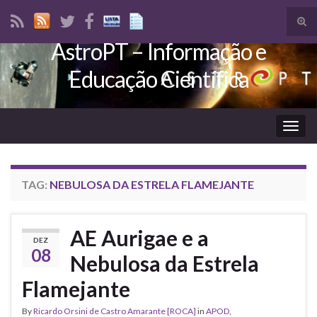
Tog
sear
AstroPT – Informação e
Search for:
for
Educação Científica
Togg
navig
TAG:
NEBULOSA DA ESTRELA FLAMEJANTE
AE Aurigae e a
DEZ
08
Nebulosa da Estrela
Flamejante
By
Ricardo Orsini de Castro Amarante [ROCA]
in
APOD
,