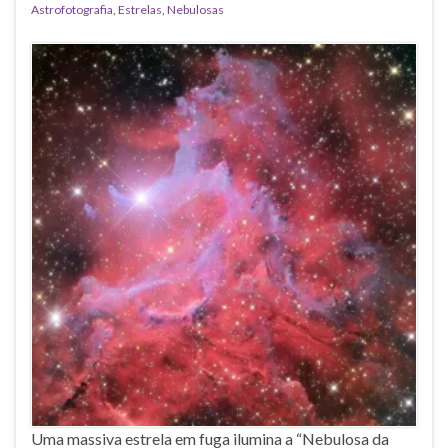
Astrofotografia
,
Estrelas
,
Nebulosas
Uma massiva estrela em fuga ilumina a “Nebulosa da