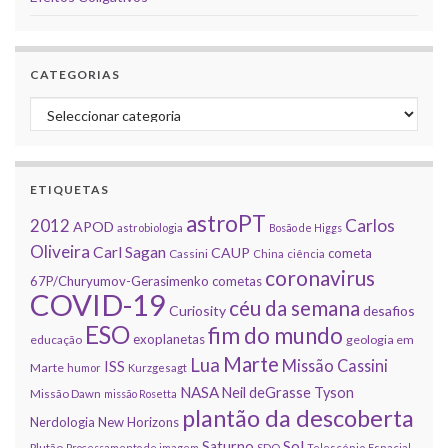
CATEGORIAS
Categorias
ETIQUETAS
astroPT
2012
Carlos
APOD
astrobiologia
Bosão de Higgs
Oliveira
Carl Sagan
CAUP
cometa
Cassini
China
ciência
coronavirus
67P/Churyumov-Gerasimenko
cometas
COVID-19
céu da semana
Curiosity
desafios
ESO
fim do mundo
exoplanetas
educação
geologia em
Marte
Lua
Missão Cassini
ISS
Marte
humor
Kurzgesagt
NASA
Neil deGrasse Tyson
Missão Dawn
missão Rosetta
plantão da descoberta
Nerdologia
New Horizons
Sol
Saturno
Plutão
Processamento de imagem
SDO
Telescópio Espacial