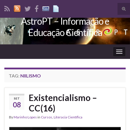
Tog
sear
AstroPT – Informação e
Search for:
for
Educação Científica
Togg
navig
TAG:
NIILISMO
Existencialismo –
SET
08
CC(16)
By
Marinho Lopes
in
Cursos
,
Literacia Científica