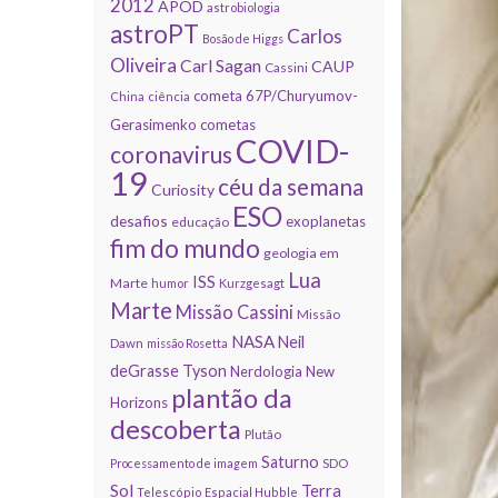
2012
APOD
astrobiologia
astroPT
Carlos
Bosão de Higgs
Oliveira
Carl Sagan
CAUP
Cassini
cometa 67P/Churyumov-
China
ciência
Gerasimenko
cometas
COVID-
coronavirus
19
céu da semana
Curiosity
ESO
desafios
exoplanetas
educação
fim do mundo
geologia em
Lua
ISS
Marte
humor
Kurzgesagt
Marte
Missão Cassini
Missão
NASA
Neil
Dawn
missão Rosetta
deGrasse Tyson
Nerdologia
New
plantão da
Horizons
descoberta
Plutão
Saturno
Processamento de imagem
SDO
Sol
Terra
Telescópio Espacial Hubble