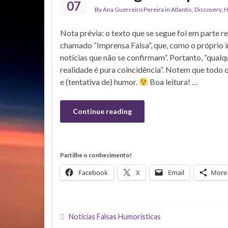
07
By
Ana Guerreiro Pereira
in
Atlantis
,
Discovery
,
H
Nota prévia: o texto que se segue foi em parte re
chamado “Imprensa Falsa“, que, como o próprio i
notícias que não se confirmam”. Portanto, “qual
realidade é pura coincidência”. Notem que todo o
e (tentativa de) humor.
Boa leitura! …
Continue reading
Partilhe o conhecimento!
Facebook
X
Email
More
Notícias Falsas Humorísticas