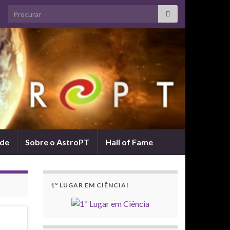
Search for:
ade
Sobre o AstroPT
Hall of Fame
1º LUGAR EM CIÊNCIA!