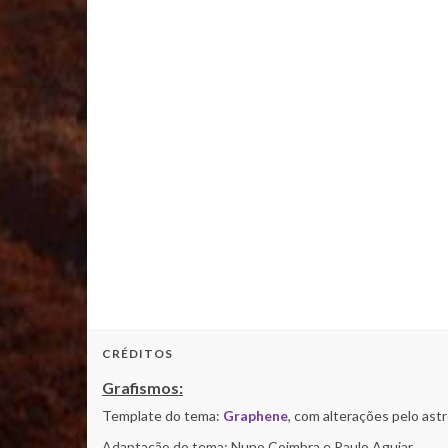
CRÉDITOS
Grafismos:
Template do tema:
Graphene
, com alterações pelo as
Adaptação do tema: Nuno Coimbra e Paulo Aguiar