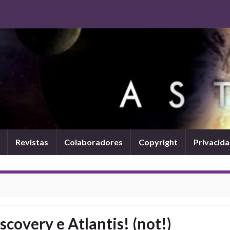
Revistas
Colaboradores
Copyright
Privacid
covery e Atlantis! (not!)