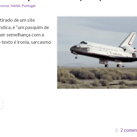
umor
,
NASA
,
Portugal
tirado de um site
ndica, é “um pasquim de
quer semelhança com a
 texto é ironia, sarcasmo
2 comen