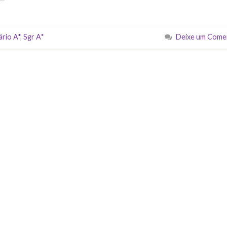
ário A*
,
Sgr A*
Deixe um Come