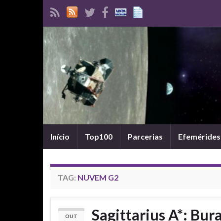
Início
Top100
Parcerias
Efemérides
TAG:
NUVEM G2
Sagittarius A*: Bur
OUT