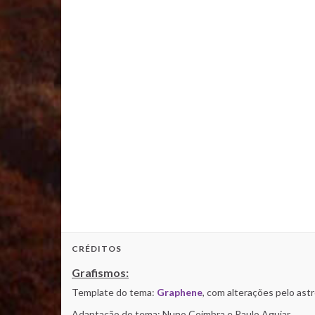
CRÉDITOS
Grafismos:
Template do tema:
Graphene
, com alterações pelo as
Adaptação do tema: Nuno Coimbra e Paulo Aguiar