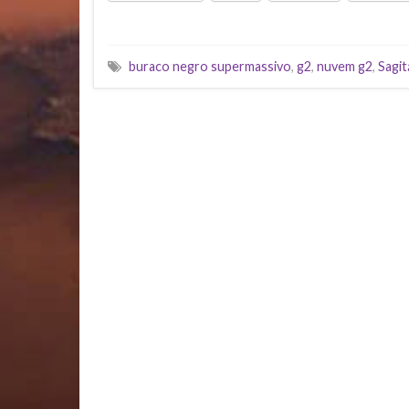
buraco negro supermassivo
,
g2
,
nuvem g2
,
Sagit