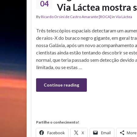
04
Via Láctea mostra s
By
Ricardo Orsini de Castro Amarante [ROCA]
in
Via Láctea
Três telescópios espaciais detectaram um aumen
de raios-X do buraco negro gigante, em geral tra
nossa Galáxia, após um novo acompanhamento a
cientistas ainda estão tentando descobrir se e
normal, que teria passado sem detecção devido
limitada, ou se estas …
Continue reading
Partilhe o conhecimento!
Facebook
X
Email
More