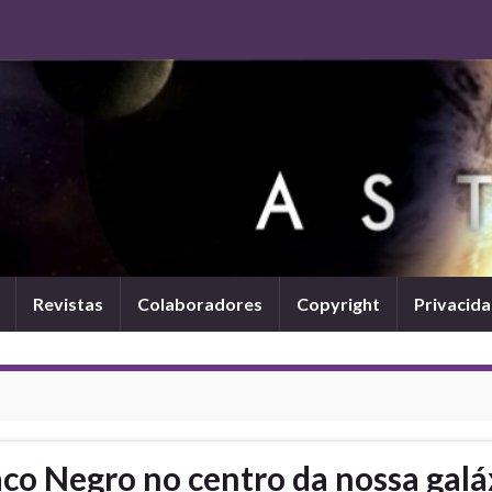
Revistas
Colaboradores
Copyright
Privacid
aco Negro no centro da nossa galá