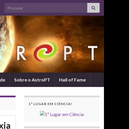
Search for:
ade
Sobre o AstroPT
Hall of Fame
1º LUGAR EM CIÊNCIA!
xia