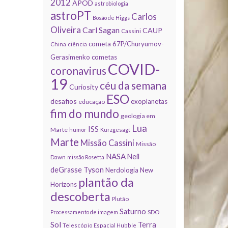
2012
APOD
astrobiologia
astroPT
Carlos
Bosão de Higgs
Oliveira
Carl Sagan
CAUP
Cassini
cometa 67P/Churyumov-
China
ciência
Gerasimenko
cometas
COVID-
coronavirus
19
céu da semana
Curiosity
ESO
desafios
exoplanetas
educação
fim do mundo
geologia em
Lua
ISS
Marte
humor
Kurzgesagt
Marte
Missão Cassini
Missão
NASA
Neil
Dawn
missão Rosetta
deGrasse Tyson
Nerdologia
New
plantão da
Horizons
descoberta
Plutão
Saturno
Processamento de imagem
SDO
Sol
Terra
Telescópio Espacial Hubble