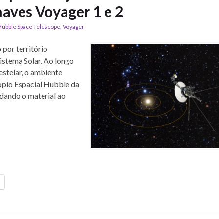
aves Voyager 1 e 2
Hubble Space Telescope
,
Voyager
por território
istema Solar. Ao longo
stelar, o ambiente
cópio Espacial Hubble da
dando o material ao