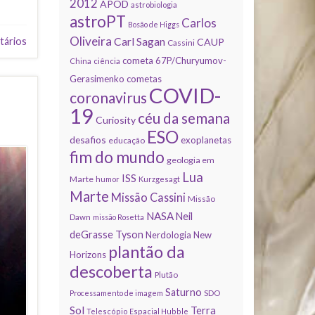
2012
APOD
astrobiologia
astroPT
Carlos
Bosão de Higgs
Oliveira
Carl Sagan
tários
CAUP
Cassini
cometa 67P/Churyumov-
China
ciência
Gerasimenko
cometas
COVID-
coronavirus
19
céu da semana
Curiosity
ESO
desafios
exoplanetas
educação
fim do mundo
geologia em
Lua
ISS
Marte
humor
Kurzgesagt
Marte
Missão Cassini
Missão
NASA
Neil
Dawn
missão Rosetta
deGrasse Tyson
Nerdologia
New
plantão da
Horizons
descoberta
Plutão
Saturno
Processamento de imagem
SDO
Sol
Terra
Telescópio Espacial Hubble