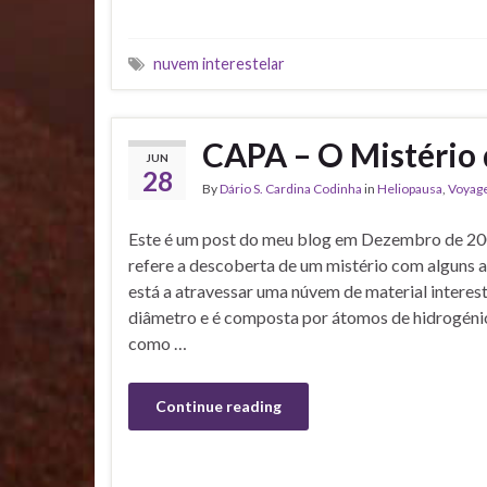
nuvem interestelar
CAPA – O Mistério 
JUN
28
By
Dário S. Cardina Codinha
in
Heliopausa
,
Voyag
Este é um post do meu blog em Dezembro de 2
refere a descoberta de um mistério com alguns a
está a atravessar uma núvem de material interes
diâmetro e é composta por átomos de hidrogénio 
como …
Continue reading