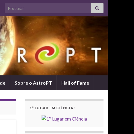
Search for:
ade
Sobre o AstroPT
Hall of Fame
1º LUGAR EM CIÊNCIA!