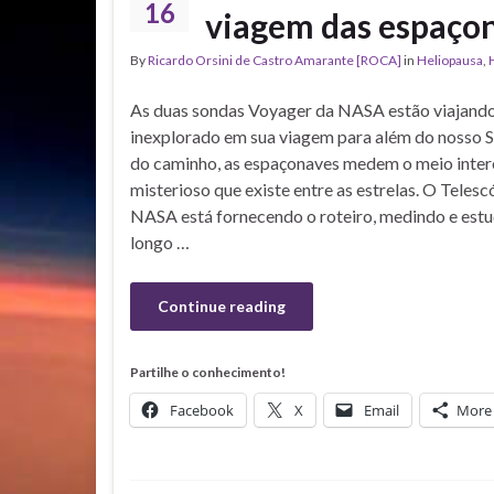
16
viagem das espaçon
By
Ricardo Orsini de Castro Amarante [ROCA]
in
Heliopausa
,
As duas sondas Voyager da NASA estão viajando 
inexplorado em sua viagem para além do nosso S
do caminho, as espaçonaves medem o meio intere
misterioso que existe entre as estrelas. O Teles
NASA está fornecendo o roteiro, medindo e estu
longo …
Continue reading
Partilhe o conhecimento!
Facebook
X
Email
More