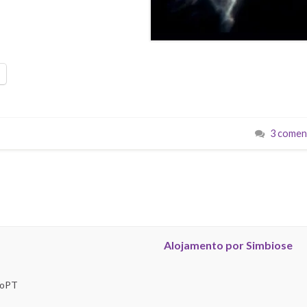
3 comen
Alojamento por Simbiose
troPT