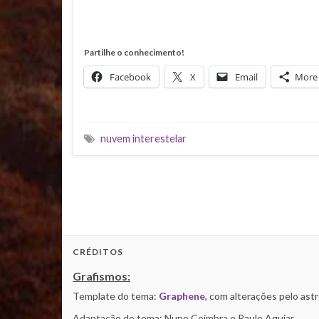
Partilhe o conhecimento!
Facebook
X
Email
More
nuvem interestelar
CRÉDITOS
Grafismos:
Template do tema:
Graphene
, com alterações pelo as
Adaptação do tema: Nuno Coimbra e Paulo Aguiar