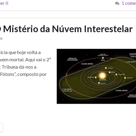
er II
1 come
istério da Núvem Interestelar
ia
ia que hoje volta a
vem mortal. Aqui vai o 2º
g Tribuna dá-nos a
 Fótons”, composto por