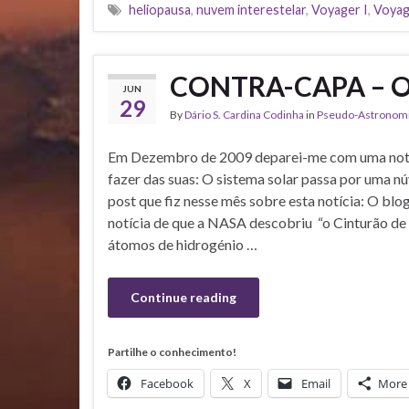
heliopausa
,
nuvem interestelar
,
Voyager I
,
Voyag
CONTRA-CAPA – O M
JUN
29
By
Dário S. Cardina Codinha
in
Pseudo-Astronom
Em Dezembro de 2009 deparei-me com uma notíc
fazer das suas: O sistema solar passa por uma nú
post que fiz nesse mês sobre esta notícia: O blo
notícia de que a NASA descobriu “o Cinturão de
átomos de hidrogénio …
Continue reading
Partilhe o conhecimento!
Facebook
X
Email
More