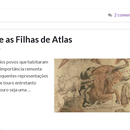
2 comen
 as Filhas de Atlas
s
rios povos que habitaram
ua importância remonta
requentes representações
e touro entretanto
Touro seja uma …