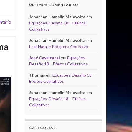
ÚLTIMOS COMENTÁRIOS
Jonathan Hamelin Malavolta
em
ntário
Equações-Desafio 18 – Efeitos
Coligativos
Jonathan Hamelin Malavolta
em
sma
Feliz Natal e Próspero Ano Novo
José Cavalcanti
em
Equações-
Desafio 18 – Efeitos Coligativos
Thomas
em
Equações-Desafio 18 –
Efeitos Coligativos
Jonathan Hamelin Malavolta
em
Equações-Desafio 18 – Efeitos
Coligativos
CATEGORIAS