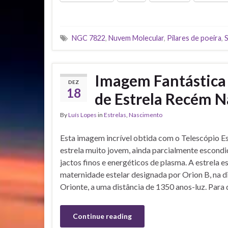
NGC 7822
,
Nuvem Molecular
,
Pilares de poeira
,
S
Imagem Fantástica 
DEZ
18
de Estrela Recém N
By
Luís Lopes
in
Estrelas
,
Nascimento
Esta imagem incrível obtida com o Telescópio 
estrela muito jovem, ainda parcialmente escondid
jactos finos e energéticos de plasma. A estrela 
maternidade estelar designada por Orion B, na d
Orionte, a uma distância de 1350 anos-luz. Para
Continue reading