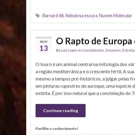
Barnard 68
,
Nebulosa escura
,
Nuvem Molecular
O Rapto de Europa e
NOV
13
By
Luís Lopes
in
Constelações
,
Enxames
,
Estrela
O touro é um animal central na mitologia dos vá
a região mediterrânica e o crescente fértil. A s
mesmo a tempos pré-históricos, a julgar pelas f
em pinturas rupestres do auroque, uma espécie d
extinta. É por isso natural que a constelação do 
Continue reading
Partilhe o conhecimento!