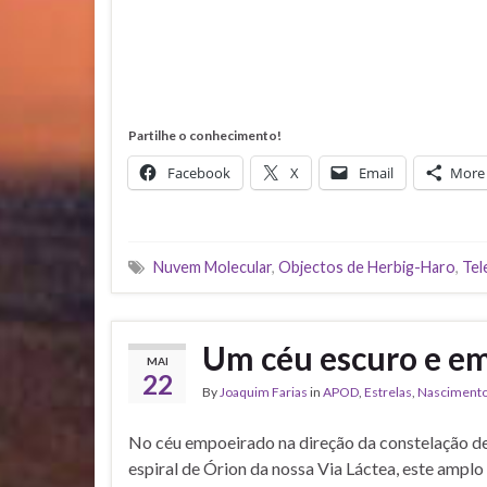
Partilhe o conhecimento!
Facebook
X
Email
More
Nuvem Molecular
,
Objectos de Herbig-Haro
,
Tel
Um céu escuro e e
MAI
22
By
Joaquim Farias
in
APOD
,
Estrelas
,
Nasciment
No céu empoeirado na direção da constelação de
espiral de Órion da nossa Via Láctea, este ampl