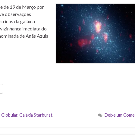
re de 19 de Março por
eve observações
tricos da galáxia
 vizinhança imediata do
enominada de Anãs Azuis
 Globular
,
Galáxia Starburst
,
Deixe um Come