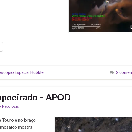
escópio Espacial Hubble
2 comen
mpoeirado – APOD
o
,
Nebulosas
 Touro e no braço
o mosaico mostra