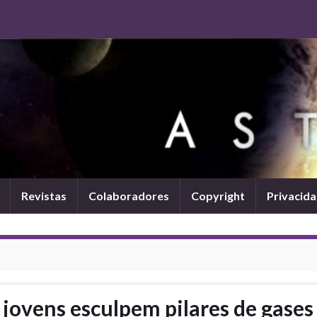
Revistas
Colaboradores
Copyright
Privacid
jovens esculpem pilares de gases