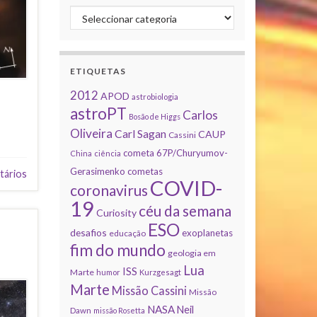
Categorias
ETIQUETAS
2012
APOD
astrobiologia
astroPT
Carlos
Bosão de Higgs
Oliveira
Carl Sagan
CAUP
Cassini
cometa 67P/Churyumov-
China
ciência
Gerasimenko
cometas
tários
COVID-
coronavirus
19
céu da semana
Curiosity
ESO
desafios
exoplanetas
educação
fim do mundo
geologia em
Lua
ISS
Marte
humor
Kurzgesagt
Marte
Missão Cassini
Missão
NASA
Neil
Dawn
missão Rosetta