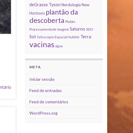
deGrasse Tyson
Nerdologia
New
plantão da
Horizons
descoberta
Plutão
Saturno
Processamento de imagem
SDO
Sol
Terra
Telescópio Espacial Hubble
vacinas
água
META
Iniciar sessão
ntário
Feed de entradas
Feed de comentários
WordPress.org