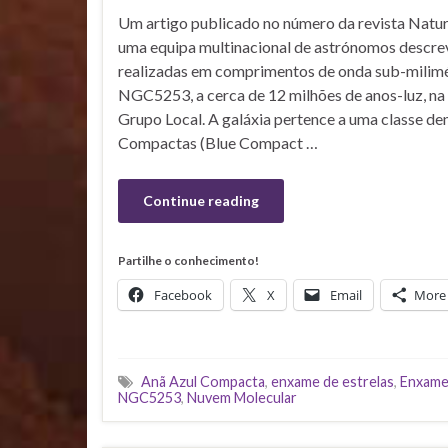
Um artigo publicado no número da revista Natu
uma equipa multinacional de astrónomos descr
realizadas em comprimentos de onda sub-milimé
NGC5253, a cerca de 12 milhões de anos-luz, na
Grupo Local. A galáxia pertence a uma classe d
Compactas (Blue Compact …
Continue reading
Partilhe o conhecimento!
Facebook
X
Email
More
Anã Azul Compacta
,
enxame de estrelas
,
Enxame
NGC5253
,
Nuvem Molecular