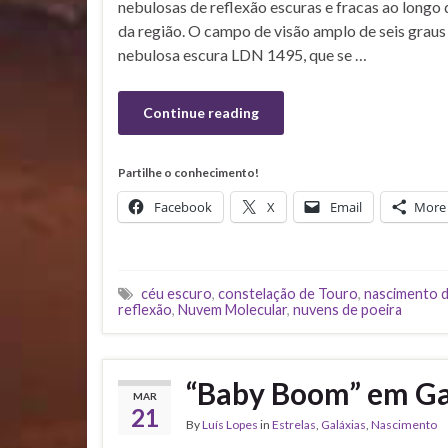
nebulosas de reflexão escuras e fracas ao longo 
da região. O campo de visão amplo de seis grau
nebulosa escura LDN 1495, que se …
Continue reading
Partilhe o conhecimento!
Facebook
X
Email
More
céu escuro
,
constelação de Touro
,
nascimento d
reflexão
,
Nuvem Molecular
,
nuvens de poeira
“Baby Boom” em Ga
MAR
21
By
Luís Lopes
in
Estrelas
,
Galáxias
,
Nascimento