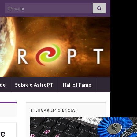
Search for:
ade
Sobre o AstroPT
Hall of Fame
1º LUGAR EM CIÊNCIA!
 e