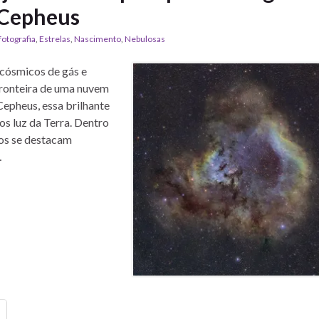
 Cepheus
fotografia
,
Estrelas
,
Nascimento
,
Nebulosas
 cósmicos de gás e
fronteira de uma nuvem
Cepheus, essa brilhante
os luz da Terra. Dentro
ros se destacam
…