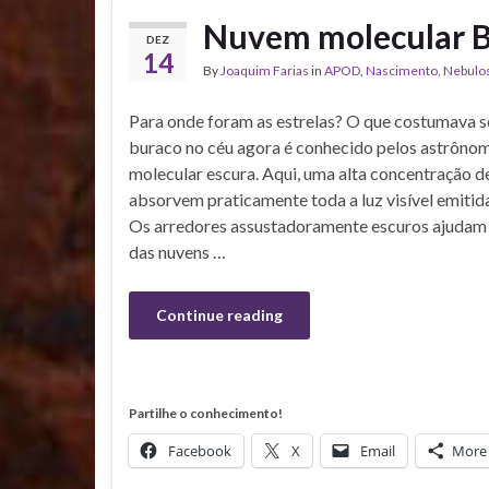
Nuvem molecular 
DEZ
14
By
Joaquim Farias
in
APOD
,
Nascimento
,
Nebulo
Para onde foram as estrelas? O que costumava 
buraco no céu agora é conhecido pelos astrôn
molecular escura. Aqui, uma alta concentração d
absorvem praticamente toda a luz visível emitida
Os arredores assustadoramente escuros ajudam a
das nuvens …
Continue reading
Partilhe o conhecimento!
Facebook
X
Email
More