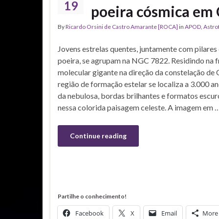
19
poeira cósmica em
By
Ricardo Orsini de Castro Amarante [ROCA]
in
APOD
,
Astro
Jovens estrelas quentes, juntamente com pilares
poeira, se agrupam na NGC 7822. Residindo na 
molecular gigante na direção da constelação de 
região de formação estelar se localiza a 3.000 an
da nebulosa, bordas brilhantes e formatos escu
nessa colorida paisagem celeste. A imagem em 
Continue reading
Partilhe o conhecimento!
Facebook
X
Email
More