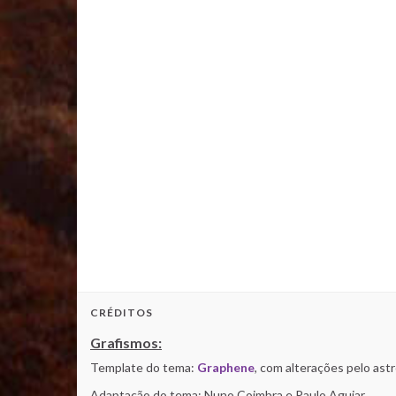
CRÉDITOS
Grafismos:
Template do tema:
Graphene
, com alterações pelo as
Adaptação do tema: Nuno Coimbra e Paulo Aguiar