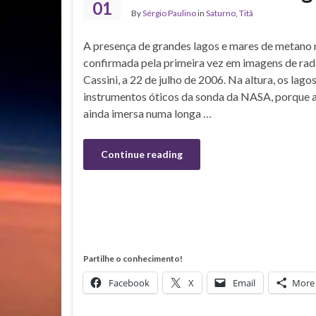
01
By
Sérgio Paulino
in
Saturno
,
Titã
A presença de grandes lagos e mares de metano n
confirmada pela primeira vez em imagens de rad
Cassini, a 22 de julho de 2006. Na altura, os lag
instrumentos óticos da sonda da NASA, porque a
ainda imersa numa longa …
Continue reading
Partilhe o conhecimento!
Facebook
X
Email
More