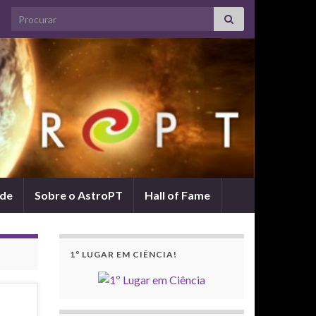
Search for:
ade
Sobre o AstroPT
Hall of Fame
1º LUGAR EM CIÊNCIA!