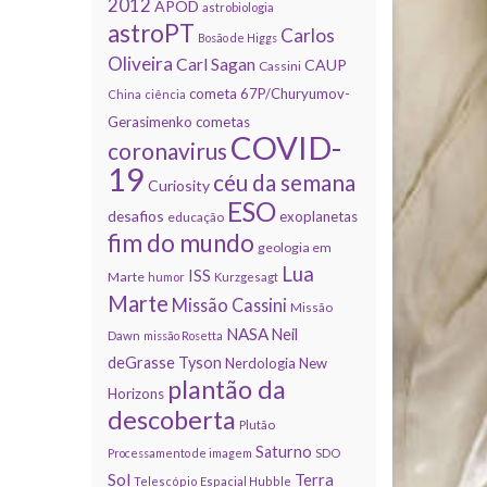
2012
APOD
astrobiologia
astroPT
Carlos
Bosão de Higgs
Oliveira
Carl Sagan
CAUP
Cassini
cometa 67P/Churyumov-
China
ciência
Gerasimenko
cometas
COVID-
coronavirus
19
céu da semana
Curiosity
ESO
desafios
exoplanetas
educação
fim do mundo
geologia em
Lua
ISS
Marte
humor
Kurzgesagt
Marte
Missão Cassini
Missão
NASA
Neil
Dawn
missão Rosetta
deGrasse Tyson
Nerdologia
New
plantão da
Horizons
descoberta
Plutão
Saturno
Processamento de imagem
SDO
Sol
Terra
Telescópio Espacial Hubble