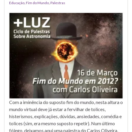
Educação
,
Fim do Mundo
,
Palestras
Com a iminência do suposto fim do mundo, nesta altura o
mundo virtual deve já estar a fervilhar de tolices,
histerismos, explicações, dúvidas, ansiedades, comédia e
tolices (sim, era mesmo suposto repetir). Num último
fólego, deixamos aqui uma palestra do Carlos Oliveira,