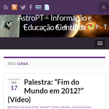
Tog
sear
AstroPT – Informação e
Search for:
for
Educação Científica
Togg
navig
TAG:
OASA
Palestra: “Fim do
DEZ
17
Mundo em 2012?”
(Vídeo)
By
Pedro Garcia
in
2012
,
astroPT
,
Carlos Oliveira
,
Comunicações
,