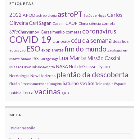
ETIQUETAS
astroPT
2012
Carlos
APOD
astrobiologia
Bosão de Higgs
Oliveira
Carl Sagan
CAUP
cometa
Cassini
China
ciência
coronavirus
67P/Churyumov-Gerasimenko
cometas
COVID-19
céu da semana
Curiosity
desafios
ESO
fim do mundo
exoplanetas
educação
geologia em
Marte
Lua
Missão Cassini
ISS
Marte
humor
Kurzgesagt
NASA
Neil deGrasse Tyson
Missão Dawn
missão Rosetta
plantão da descoberta
Nerdologia
New Horizons
Sol
Saturno
Plutão
Processamento de imagem
SDO
Telescópio Espacial
vacinas
Terra
Hubble
água
META
Iniciar sessão