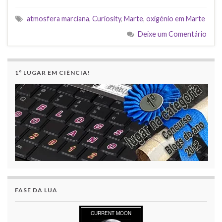
atmosfera marciana
,
Curiosity
,
Marte
,
oxigénio em Marte
Deixe um Comentário
1º LUGAR EM CIÊNCIA!
FASE DA LUA