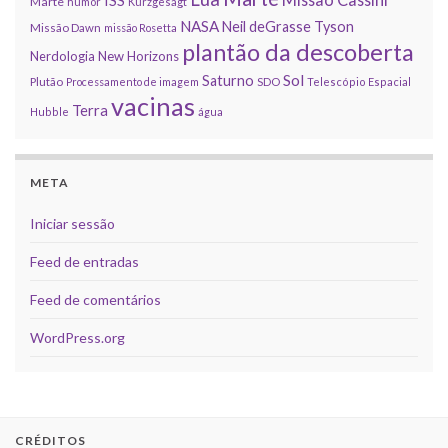
ISS
Marte
humor
Kurzgesagt
NASA
Neil deGrasse Tyson
Missão Dawn
missão Rosetta
plantão da descoberta
Nerdologia
New Horizons
Sol
Saturno
Plutão
Processamento de imagem
SDO
Telescópio Espacial
vacinas
Terra
Hubble
água
META
Iniciar sessão
Feed de entradas
Feed de comentários
WordPress.org
CRÉDITOS