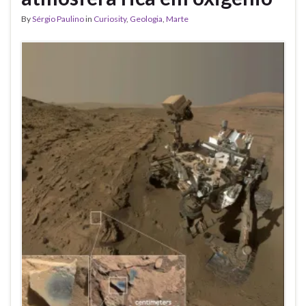
By
Sérgio Paulino
in
Curiosity
,
Geologia
,
Marte