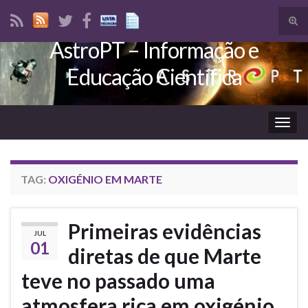
Tog
sear
AstroPT – Informação e
Search for:
for
Educação Científica
Togg
navig
TAG:
OXIGÉNIO EM MARTE
Primeiras evidências
JUL
01
diretas de que Marte
teve no passado uma
atmosfera rica em oxigénio