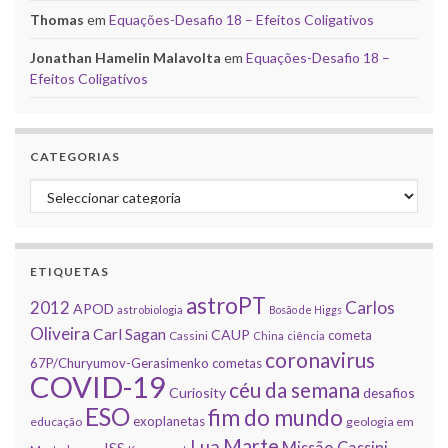
Thomas
em
Equações-Desafio 18 – Efeitos Coligativos
Jonathan Hamelin Malavolta
em
Equações-Desafio 18 –
Efeitos Coligativos
CATEGORIAS
Categorias
ETIQUETAS
astroPT
2012
Carlos
APOD
astrobiologia
Bosão de Higgs
Oliveira
Carl Sagan
CAUP
cometa
Cassini
China
ciência
coronavirus
67P/Churyumov-Gerasimenko
cometas
COVID-19
céu da semana
Curiosity
desafios
ESO
fim do mundo
exoplanetas
educação
geologia em
Marte
Lua
Missão Cassini