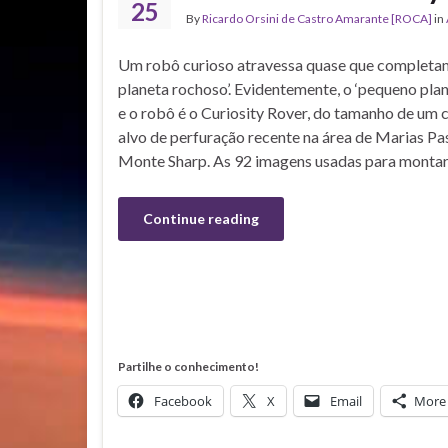
25
By
Ricardo Orsini de Castro Amarante [ROCA]
in
Um robô curioso atravessa quase que completa
planeta rochoso’. Evidentemente, o ‘pequeno plan
e o robô é o Curiosity Rover, do tamanho de um
alvo de perfuração recente na área de Marias Pas
Monte Sharp. As 92 imagens usadas para monta
Continue reading
Partilhe o conhecimento!
Facebook
X
Email
More