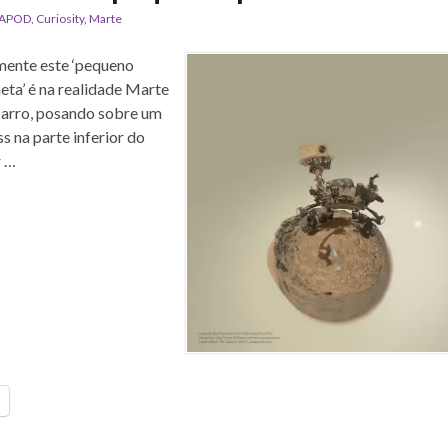
APOD
,
Curiosity
,
Marte
mente este ‘pequeno
eta’ é na realidade Marte
 carro, posando sobre um
s na parte inferior do
r …