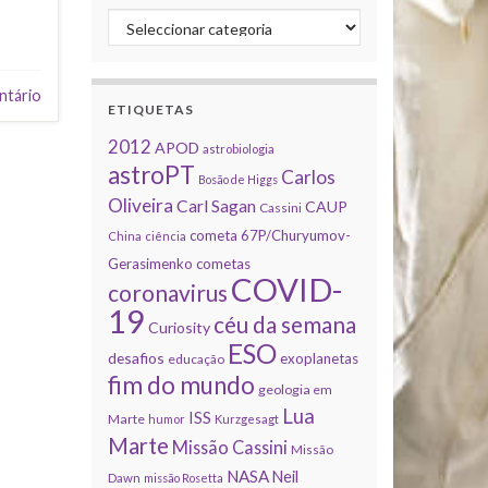
Categorias
ntário
ETIQUETAS
2012
APOD
astrobiologia
astroPT
Carlos
Bosão de Higgs
Oliveira
Carl Sagan
CAUP
Cassini
cometa 67P/Churyumov-
China
ciência
Gerasimenko
cometas
COVID-
coronavirus
19
céu da semana
Curiosity
ESO
desafios
exoplanetas
educação
fim do mundo
geologia em
Lua
ISS
Marte
humor
Kurzgesagt
Marte
Missão Cassini
Missão
NASA
Neil
Dawn
missão Rosetta