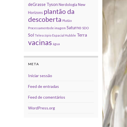
deGrasse Tyson
Nerdologia
New
plantão da
Horizons
descoberta
Plutão
Saturno
Processamento de imagem
SDO
Sol
Terra
Telescópio Espacial Hubble
vacinas
água
META
Iniciar sessão
Feed de entradas
Feed de comentários
WordPress.org