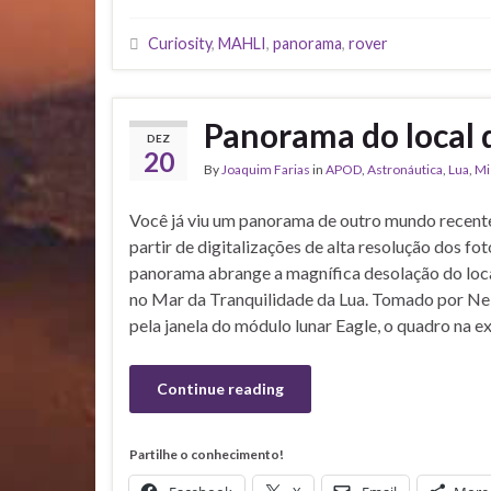
Curiosity
,
MAHLI
,
panorama
,
rover
Panorama do local 
DEZ
20
By
Joaquim Farias
in
APOD
,
Astronáutica
,
Lua
,
Mi
Você já viu um panorama de outro mundo recen
partir de digitalizações de alta resolução dos fo
panorama abrange a magnífica desolação do loca
no Mar da Tranquilidade da Lua. Tomado por Ne
pela janela do módulo lunar Eagle, o quadro na 
Continue reading
Partilhe o conhecimento!