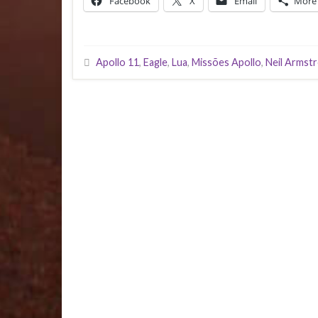
Facebook
X
Email
More
Apollo 11
,
Eagle
,
Lua
,
Missões Apollo
,
Neil Armst