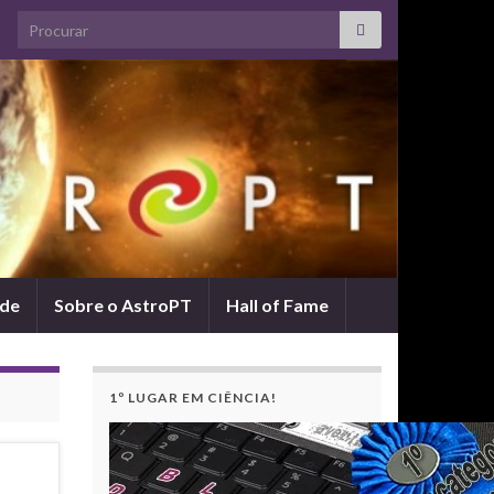
Search for:
ade
Sobre o AstroPT
Hall of Fame
1º LUGAR EM CIÊNCIA!