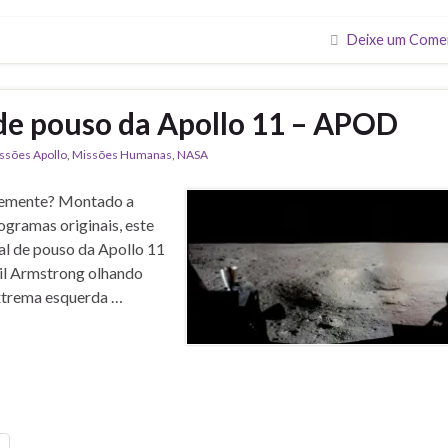
Deixe um Come
de pouso da Apollo 11 – APOD
ssões Apollo
,
Missões Humanas
,
NASA
temente? Montado a
togramas originais, este
l de pouso da Apollo 11
il Armstrong olhando
extrema esquerda …