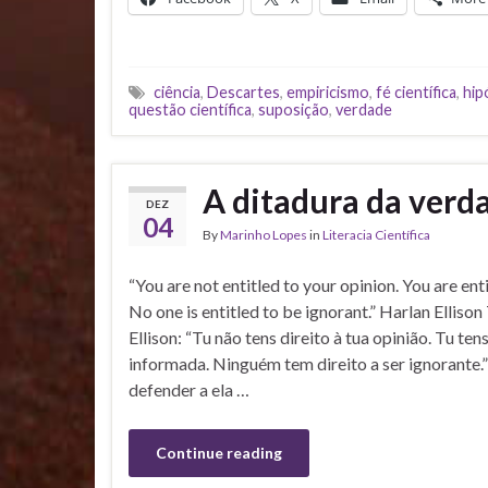
ciência
,
Descartes
,
empiricismo
,
fé científica
,
hip
questão científica
,
suposição
,
verdade
A ditadura da verd
DEZ
04
By
Marinho Lopes
in
Literacia Científica
“You are not entitled to your opinion. You are ent
No one is entitled to be ignorant.” Harlan Elliso
Ellison: “Tu não tens direito à tua opinião. Tu ten
informada. Ninguém tem direito a ser ignorante.
defender a ela …
Continue reading