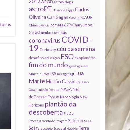
2012
APOD
astrobiologia
astroPT
Carlos
Bosão de Higgs
Oliveira
Carl Sagan
CAUP
Cassini
tários
cometa 67P/Churyumov-
China
ciência
Gerasimenko
cometas
COVID-
coronavirus
19
céu da semana
Curiosity
ESO
desafios
exoplanetas
educação
fim do mundo
geologia em
Lua
ISS
Marte
humor
Kurzgesagt
Marte
Missão Cassini
Missão
NASA
Neil
Dawn
missão Rosetta
deGrasse Tyson
Nerdologia
New
plantão da
Horizons
descoberta
Plutão
Saturno
Processamento de imagem
SDO
Sol
Terra
Telescópio Espacial Hubble