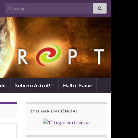
Search for:
ade
Sobre o AstroPT
Hall of Fame
1º LUGAR EM CIÊNCIA!