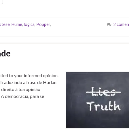
ótese
,
Hume
,
lógica
,
Popper
,
2 comen
ade
itled to your informed opinion.
n Traduzindo a frase de Harlan
s direito à tua opinião
” A democracia, para se