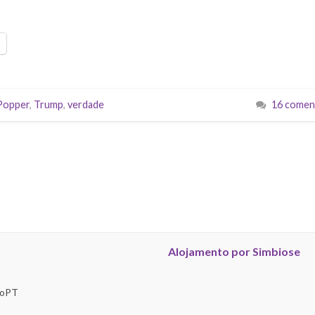
Popper
,
Trump
,
verdade
16 comen
Alojamento por Simbiose
troPT