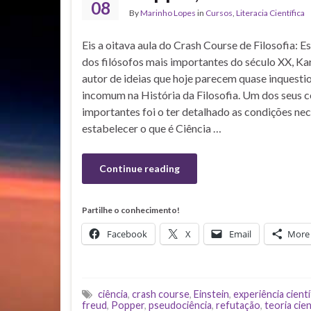
08
By
Marinho Lopes
in
Cursos
,
Literacia Científica
Eis a oitava aula do Crash Course de Filosofia: E
dos filósofos mais importantes do século XX, K
autor de ideias que hoje parecem quase inquesti
incomum na História da Filosofia. Um dos seus 
importantes foi o ter detalhado as condições nec
estabelecer o que é Ciência …
Continue reading
Partilhe o conhecimento!
Facebook
X
Email
More
ciência
,
crash course
,
Einstein
,
experiência cientí
freud
,
Popper
,
pseudociência
,
refutação
,
teoria cien