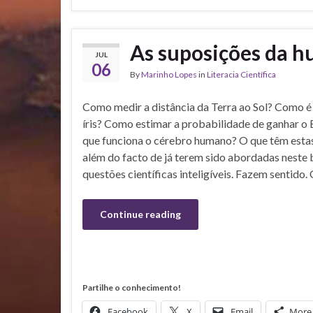
As suposições da 
JUL
06
By
Marinho Lopes
in
Literacia Científica
Como medir a distância da Terra ao Sol? Como é
íris? Como estimar a probabilidade de ganhar o
que funciona o cérebro humano? O que têm est
além do facto de já terem sido abordadas neste 
questões científicas inteligíveis. Fazem sentido.
Continue reading
Partilhe o conhecimento!
Facebook
X
Email
More