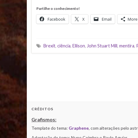
Partilhe o conhecimento!
Facebook
X
Email
More
Brexit
,
ciência
,
Ellison
,
John Stuart Mill
,
mentira
,
CRÉDITOS
Grafismos:
Template do tema:
Graphene
, com alterações pelo as
Adaptação do tema: Nuno Coimbra e Paulo Aguiar