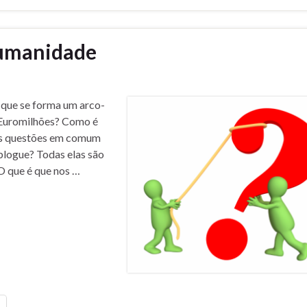
humanidade
 que se forma um arco-
 Euromilhões? Como é
as questões em comum
blogue? Todas elas são
 O que é que nos …