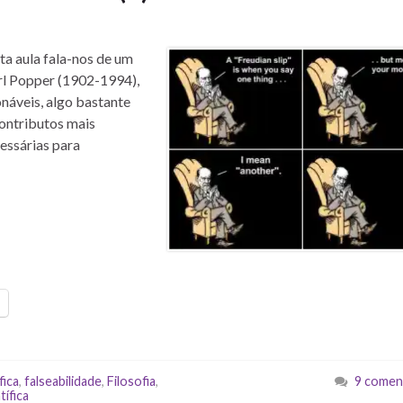
sta aula fala-nos de um
arl Popper (1902-1994),
onáveis, algo bastante
contributos mais
essárias para
fica
,
falseabilidade
,
Filosofia
,
9 comen
tífica