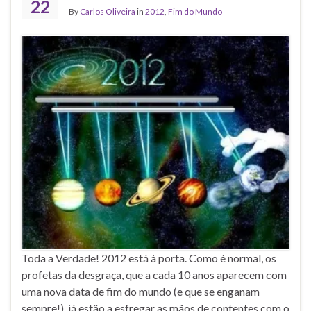
22
By
Carlos Oliveira
in
2012
,
Fim do Mundo
Toda a Verdade! 2012 está à porta. Como é normal, os
profetas da desgraça, que a cada 10 anos aparecem com
uma nova data de fim do mundo (e que se enganam
sempre!), já estão a esfregar as mãos de contentes com o