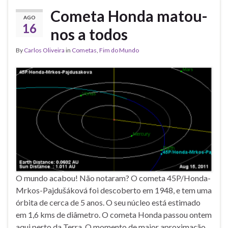
Cometa Honda matou-
AGO
16
nos a todos
By
Carlos Oliveira
in
Cometas
,
Fim do Mundo
O mundo acabou! Não notaram? O cometa 45P/Honda-
Mrkos-Pajdušáková foi descoberto em 1948, e tem uma
órbita de cerca de 5 anos. O seu núcleo está estimado
em 1,6 kms de diâmetro. O cometa Honda passou ontem
aqui perto da Terra. O momento de maior aproximação