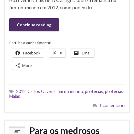
escrevemos mais de 100 artigos sobre a temática do
fim-do-mundo em 2012, como podem ler …
Continue reading
Partilhe o conhecimento!
Facebook
X
Email
More
2012
,
Carlos Oliveira
,
fim do mundo
,
profecias
,
profecias
Maias
1 comentário
Para os medrosos
SET