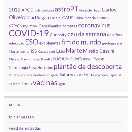
astroPT
2012
Carlos
APOD
astrobiologia
Bosão de Higgs
Oliveira
Carl Sagan
CAUP
cometa
Cassini
China
ciência
coronavirus
67P/Churyumov-Gerasimenko
cometas
COVID-19
céu da semana
Curiosity
desafios
ESO
fim do mundo
exoplanetas
educação
geologia em
Marte
Lua
Missão Cassini
ISS
Marte
humor
Kurzgesagt
NASA
Neil deGrasse Tyson
Missão Dawn
missão Rosetta
plantão da descoberta
Nerdologia
New Horizons
Sol
Saturno
Plutão
Processamento de imagem
SDO
Telescópio Espacial
vacinas
Terra
Hubble
água
META
Iniciar sessão
Feed de entradas