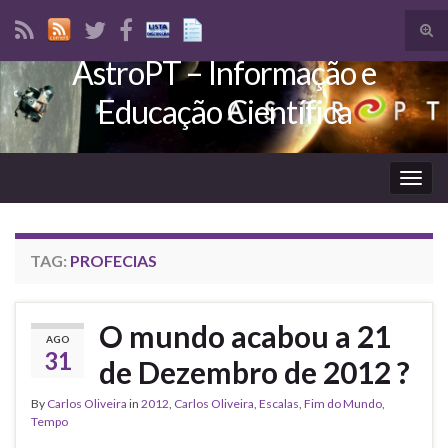
Tog
sear
AstroPT – Informação e
Search for:
for
Educação Científica
Togg
navig
TAG:
PROFECIAS
O mundo acabou a 21
AGO
31
de Dezembro de 2012 ?
By
Carlos Oliveira
in
2012
,
Carlos Oliveira
,
Escalas
,
Fim do Mundo
,
Tempo