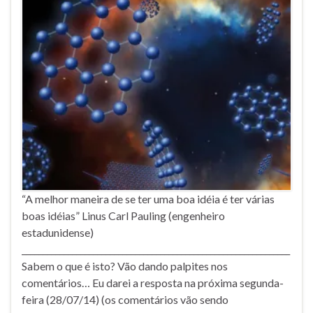
“A melhor maneira de se ter uma boa idéia é ter várias
boas idéias” Linus Carl Pauling (engenheiro
estadunidense)
________________________________________________________________
Sabem o que é isto? Vão dando palpites nos
comentários… Eu darei a resposta na próxima segunda-
feira (28/07/14) (os comentários vão sendo