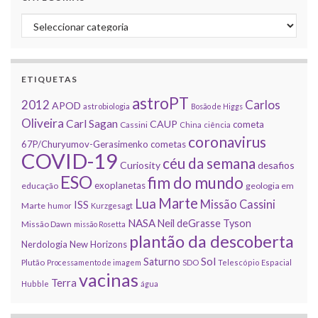
Categorias
ETIQUETAS
astroPT
2012
Carlos
APOD
astrobiologia
Bosão de Higgs
Oliveira
Carl Sagan
CAUP
cometa
Cassini
China
ciência
coronavirus
67P/Churyumov-Gerasimenko
cometas
COVID-19
céu da semana
Curiosity
desafios
ESO
fim do mundo
exoplanetas
educação
geologia em
Marte
Lua
Missão Cassini
ISS
Marte
humor
Kurzgesagt
NASA
Neil deGrasse Tyson
Missão Dawn
missão Rosetta
plantão da descoberta
Nerdologia
New Horizons
Sol
Saturno
Plutão
Processamento de imagem
SDO
Telescópio Espacial
vacinas
Terra
Hubble
água