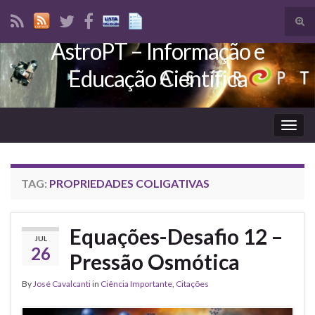
Tog
sear
AstroPT – Informação e
Search for:
for
Educação Científica
Togg
navig
TAG:
PROPRIEDADES COLIGATIVAS
Equações-Desafio 12 –
JUL
26
Pressão Osmótica
By
José Cavalcanti
in
Ciência Importante
,
Citações