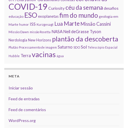
COVID-19
céu da semana
Curiosity
desafios
ESO
fim do mundo
exoplanetas
educação
geologia em
Marte
Lua
Missão Cassini
ISS
Marte
humor
Kurzgesagt
NASA
Neil deGrasse Tyson
Missão Dawn
missão Rosetta
plantão da descoberta
Nerdologia
New Horizons
Sol
Saturno
Plutão
Processamento de imagem
SDO
Telescópio Espacial
vacinas
Terra
Hubble
água
META
Iniciar sessão
Feed de entradas
Feed de comentários
WordPress.org