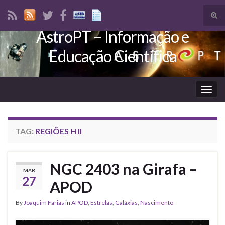
Tog
sear
AstroPT – Informação e
Search for:
for
Educação Científica
Togg
navig
TAG:
REGIÕES H II
NGC 2403 na Girafa –
MAR
27
APOD
By
Joaquim Farias
in
APOD
,
Estrelas
,
Galáxias
,
Nascimento