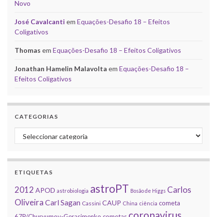
Novo
José Cavalcanti
em
Equações-Desafio 18 – Efeitos
Coligativos
Thomas
em
Equações-Desafio 18 – Efeitos Coligativos
Jonathan Hamelin Malavolta
em
Equações-Desafio 18 –
Efeitos Coligativos
CATEGORIAS
Categorias
ETIQUETAS
astroPT
2012
Carlos
APOD
astrobiologia
Bosão de Higgs
Oliveira
Carl Sagan
CAUP
cometa
Cassini
China
ciência
coronavirus
67P/Churyumov-Gerasimenko
cometas