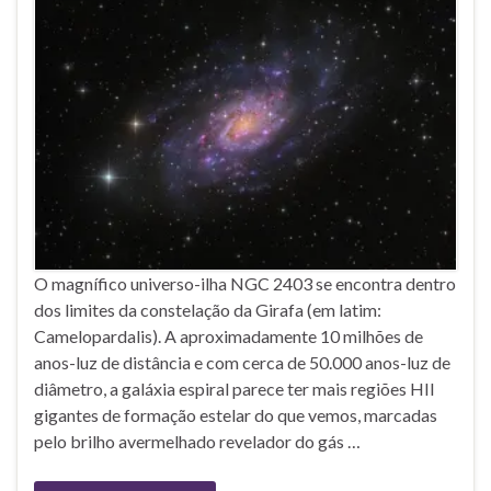
O magnífico universo-ilha NGC 2403 se encontra dentro
dos limites da constelação da Girafa (em latim:
Camelopardalis). A aproximadamente 10 milhões de
anos-luz de distância e com cerca de 50.000 anos-luz de
diâmetro, a galáxia espiral parece ter mais regiões HII
gigantes de formação estelar do que vemos, marcadas
pelo brilho avermelhado revelador do gás …