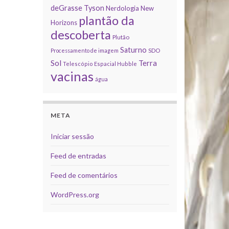
deGrasse Tyson
Nerdologia
New
plantão da
Horizons
descoberta
Plutão
Saturno
Processamento de imagem
SDO
Sol
Terra
Telescópio Espacial Hubble
vacinas
água
META
Iniciar sessão
Feed de entradas
Feed de comentários
WordPress.org