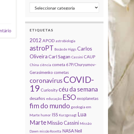
Categorias
ETIQUETAS
ntário
2012
APOD
astrobiologia
astroPT
Carlos
Bosão de Higgs
Oliveira
Carl Sagan
CAUP
Cassini
cometa 67P/Churyumov-
China
ciência
Gerasimenko
cometas
COVID-
coronavirus
19
céu da semana
Curiosity
ESO
desafios
exoplanetas
educação
fim do mundo
geologia em
Lua
ISS
Marte
humor
Kurzgesagt
Marte
Missão Cassini
Missão
NASA
Neil
Dawn
missão Rosetta