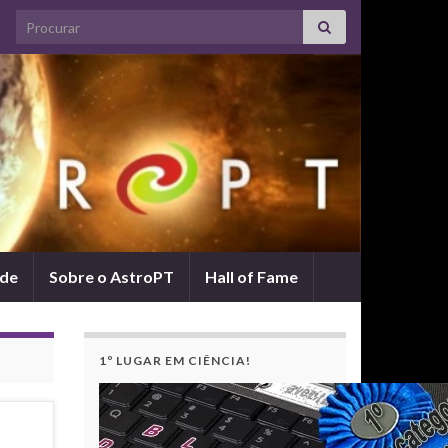
Search for:
ade
Sobre o AstroPT
Hall of Fame
1º LUGAR EM CIÊNCIA!