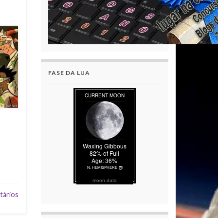
FASE DA LUA
moon data
tários