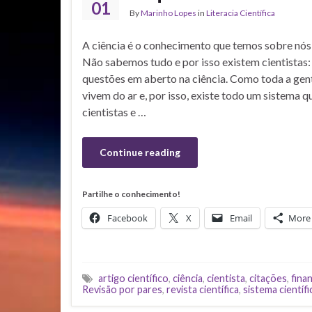
01
By
Marinho Lopes
in
Literacia Científica
A ciência é o conhecimento que temos sobre nós 
Não sabemos tudo e por isso existem cientistas
questões em aberto na ciência. Como toda a gent
vivem do ar e, por isso, existe todo um sistema q
cientistas e …
Continue reading
Partilhe o conhecimento!
Facebook
X
Email
More
artigo científico
,
ciência
,
cientista
,
citações
,
fina
Revisão por pares
,
revista científica
,
sistema científi