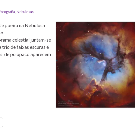
fotografia
,
Nebulosas
de poeira na Nebulosa
ão
orama celestial juntam-se
 trio de faixas escuras é
as’ de pó opaco aparecem