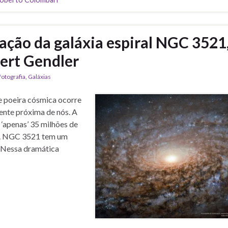
ação da galáxia espiral NGC 3521
ert Gendler
fotografia
,
Galáxias
 e poeira cósmica ocorre
mente próxima de nós. A
‘apenas’ 35 milhões de
o). NGC 3521 tem um
. Nessa dramática