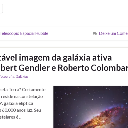
Telescópio Espacial Hubble
Deixe um Come
vel imagem da galáxia ativa
obert Gendler e Roberto Colomba
fotografia
,
Galáxias
laneta Terra? Certamente
e reside na constelação
A galáxia elíptica
 60.000 anos luz. Seu
stelares é …