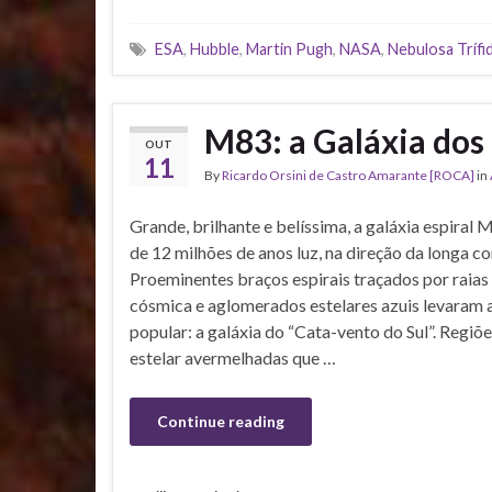
ESA
,
Hubble
,
Martin Pugh
,
NASA
,
Nebulosa Trífi
M83: a Galáxia dos
OUT
11
By
Ricardo Orsini de Castro Amarante [ROCA]
in
Grande, brilhante e belíssima, a galáxia espiral 
de 12 milhões de anos luz, na direção da longa c
Proeminentes braços espirais traçados por raias
cósmica e aglomerados estelares azuis levaram 
popular: a galáxia do “Cata-vento do Sul”. Regiõ
estelar avermelhadas que …
Continue reading