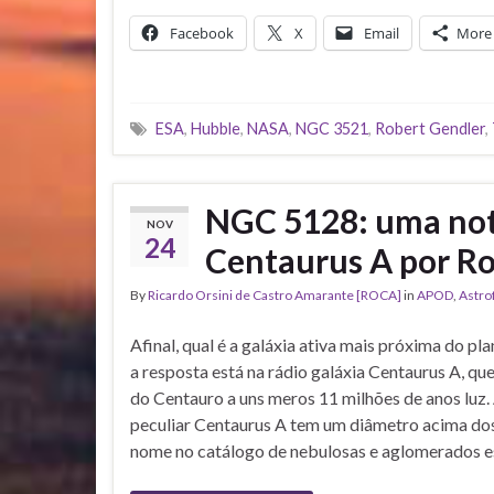
Facebook
X
Email
More
ESA
,
Hubble
,
NASA
,
NGC 3521
,
Robert Gendler
,
NGC 5128: uma notá
NOV
24
Centaurus A por R
By
Ricardo Orsini de Castro Amarante [ROCA]
in
APOD
,
Astro
Afinal, qual é a galáxia ativa mais próxima do p
a resposta está na rádio galáxia Centaurus A, qu
do Centauro a uns meros 11 milhões de anos luz. 
peculiar Centaurus A tem um diâmetro acima dos
nome no catálogo de nebulosas e aglomerados e