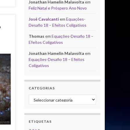
Jonathan Hamelin Malavolta
em
Feliz Natal e Próspero Ano Novo
José Cavalcanti
em
Equações-
,
Desafio 18 – Efeitos Coligativos
Thomas
em
Equações-Desafio 18 –
Efeitos Coligativos
Jonathan Hamelin Malavolta
em
Equações-Desafio 18 – Efeitos
Coligativos
CATEGORIAS
Categorias
ETIQUETAS