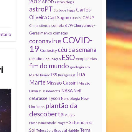
2012
APOD
astrobiologia
astroPT
Carlos
Bosão de Higgs
Oliveira
Carl Sagan
CAUP
Cassini
cometa 67P/Churyumov-
China
ciência
Gerasimenko
cometas
ntário
COVID-
coronavirus
19
céu da semana
Curiosity
ESO
desafios
exoplanetas
educação
fim do mundo
ri
geologia em
Lua
ISS
Marte
humor
Kurzgesagt
Marte
Missão Cassini
Missão
NASA
Neil
Dawn
missão Rosetta
deGrasse Tyson
Nerdologia
New
plantão da
Horizons
descoberta
Plutão
Saturno
Processamento de imagem
SDO
Sol
Terra
Telescópio Espacial Hubble