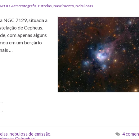
APOD
,
Astrofotografia
,
Estrelas
,
Nascimento
,
Nebulosas
sa NGC 7129, situada a
nstelação de Cepheus.
ade, com apenas alguns
rmou em um berçário
 mais …
elas
,
nebulosa de emissão
,
4 comen
oberto Colombari