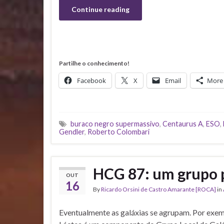
Continue reading
Partilhe o conhecimento!
Facebook
X
Email
More
buraco negro supermassivo
,
Centaurus A
,
ESO
,
Gendler
,
Roberto Colombari
HCG 87: um grupo 
OUT
16
By
Ricardo Orsini de Castro Amarante [ROCA]
in
Eventualmente as galáxias se agrupam. Por exemp