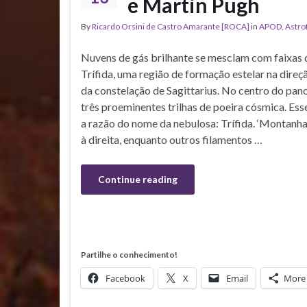
e Martin Pugh
By
Ricardo Orsini de Castro Amarante [ROCA]
in
APOD
,
Astro
Nuvens de gás brilhante se mesclam com faixas 
Trífida, uma região de formação estelar na direç
da constelação de Sagittarius. No centro do pan
três proeminentes trilhas de poeira cósmica. Esse
a razão do nome da nebulosa: Trífida. ‘Montanh
à direita, enquanto outros filamentos …
Continue reading
Partilhe o conhecimento!
Facebook
X
Email
More