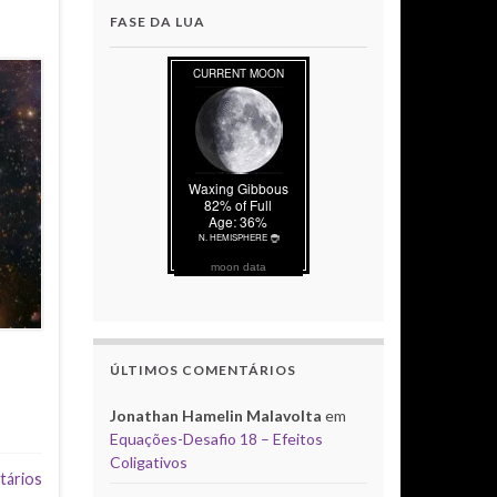
FASE DA LUA
moon data
ÚLTIMOS COMENTÁRIOS
Jonathan Hamelin Malavolta
em
Equações-Desafio 18 – Efeitos
Coligativos
tários