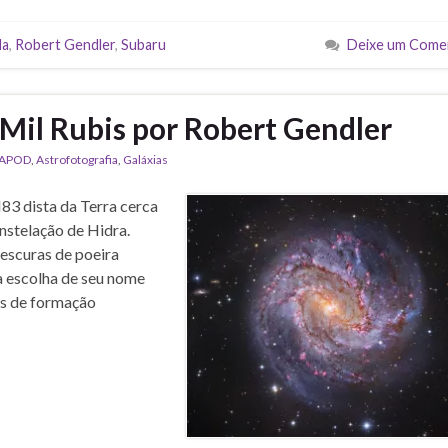
da
,
Robert Gendler
,
Subaru
Deixe um Come
 Mil Rubis por Robert Gendler
APOD
,
Astrofotografia
,
Galáxias
M83 dista da Terra cerca
onstelação de Hidra.
 escuras de poeira
a escolha de seu nome
es de formação