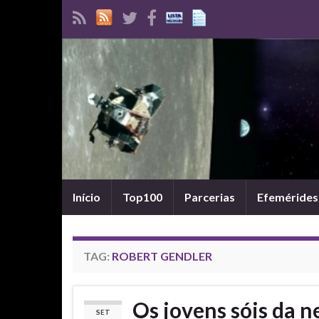
Início
Top100
Parcerias
Efemérides
TAG:
ROBERT GENDLER
Os jovens sóis da 
SET