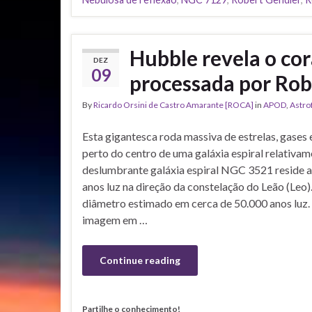
Hubble revela o cor
DEZ
09
processada por Rob
By
Ricardo Orsini de Castro Amarante [ROCA]
in
APOD
,
Astro
Esta gigantesca roda massiva de estrelas, gases
perto do centro de uma galáxia espiral relativa
deslumbrante galáxia espiral NGC 3521 reside a 
anos luz na direção da constelação do Leão (Le
diâmetro estimado em cerca de 50.000 anos luz
imagem em …
Continue reading
Partilhe o conhecimento!