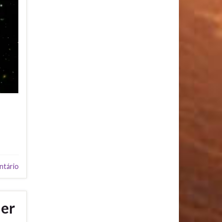
ntário
ler