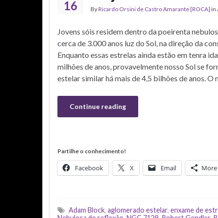
16
By
Ricardo Orsini de Castro Amarante [ROCA]
in
Jovens sóis residem dentro da poeirenta nebulo
cerca de 3.000 anos luz do Sol, na direção da co
Enquanto essas estrelas ainda estão em tenra id
milhões de anos, provavelmente nosso Sol se fo
estelar similar há mais de 4,5 bilhões de anos. O
Continue reading
Partilhe o conhecimento!
Facebook
X
Email
More
Adam Block
,
aglomerado estelar
,
enxame de estr
Nebulosa de reflexão
,
NGC 7129
,
Robert Gendler
,
R