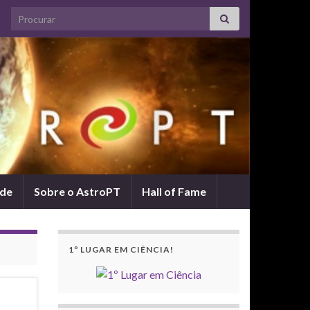
Search for:
ade
Sobre o AstroPT
Hall of Fame
1º LUGAR EM CIÊNCIA!