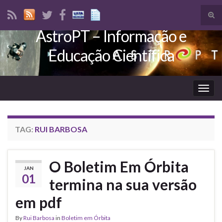
Tog
sear
AstroPT – Informação e
Search for:
for
Educação Científica
Togg
navig
TAG:
RUI BARBOSA
O Boletim Em Órbita
JAN
01
termina na sua versão
em pdf
By
Rui Barbosa
in
Boletim em Órbita