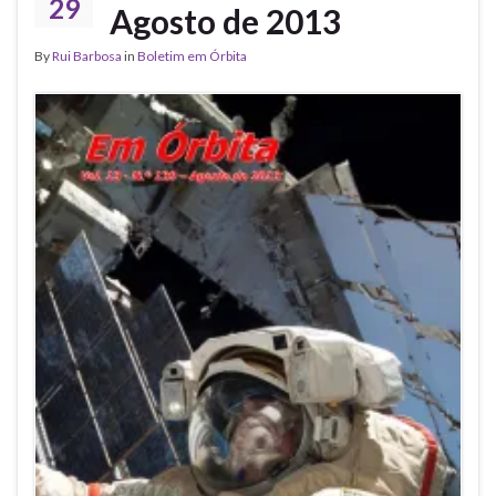
29
Agosto de 2013
By
Rui Barbosa
in
Boletim em Órbita