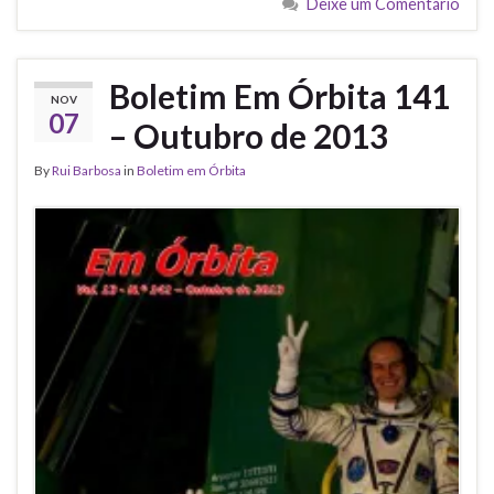
Deixe um Comentário
Boletim Em Órbita 141
NOV
07
– Outubro de 2013
By
Rui Barbosa
in
Boletim em Órbita