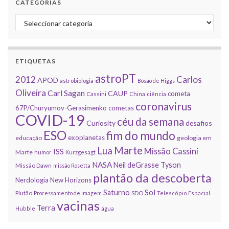
CATEGORIAS
Categorias
ETIQUETAS
astroPT
2012
Carlos
APOD
astrobiologia
Bosão de Higgs
Oliveira
Carl Sagan
CAUP
cometa
Cassini
China
ciência
coronavirus
67P/Churyumov-Gerasimenko
cometas
COVID-19
céu da semana
Curiosity
desafios
ESO
fim do mundo
exoplanetas
educação
geologia em
Marte
Lua
Missão Cassini
ISS
Marte
humor
Kurzgesagt
NASA
Neil deGrasse Tyson
Missão Dawn
missão Rosetta
plantão da descoberta
Nerdologia
New Horizons
Sol
Saturno
Plutão
Processamento de imagem
SDO
Telescópio Espacial
vacinas
Terra
Hubble
água