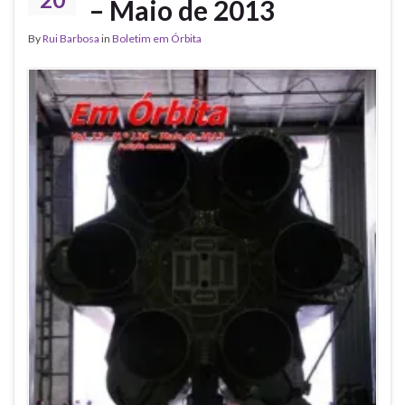
– Maio de 2013
By
Rui Barbosa
in
Boletim em Órbita