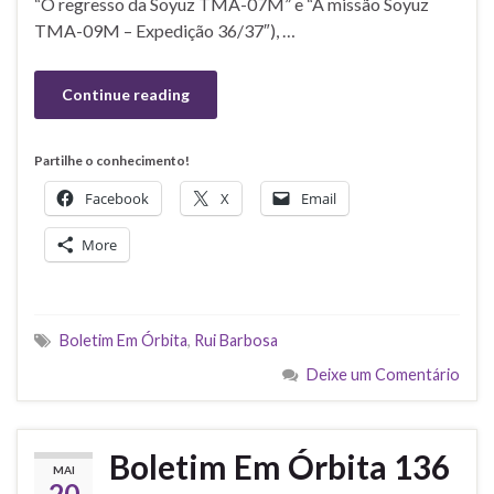
“O regresso da Soyuz TMA-07M” e “A missão Soyuz
TMA-09M – Expedição 36/37″), …
Continue reading
Partilhe o conhecimento!
Facebook
X
Email
More
Boletim Em Órbita
,
Rui Barbosa
Deixe um Comentário
Boletim Em Órbita 136
MAI
20