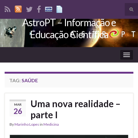
Tog
sear
AstroPT – Informação e
Search for:
for
Educação Científica
Togg
navig
TAG:
SAÚDE
Uma nova realidade –
MAR
26
parte I
By
Marinho Lopes
in
Medicina