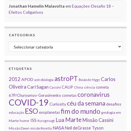
Jonathan Hamelin Malavolta
em
Equações-Desafio 18 –
Efeitos Coligativos
CATEGORIAS
Categorias
ETIQUETAS
astroPT
2012
Carlos
APOD
astrobiologia
Bosão de Higgs
Oliveira
Carl Sagan
CAUP
cometa
Cassini
China
ciência
coronavirus
67P/Churyumov-Gerasimenko
cometas
COVID-19
céu da semana
Curiosity
desafios
ESO
fim do mundo
exoplanetas
educação
geologia em
Marte
Lua
Missão Cassini
ISS
Marte
humor
Kurzgesagt
NASA
Neil deGrasse Tyson
Missão Dawn
missão Rosetta