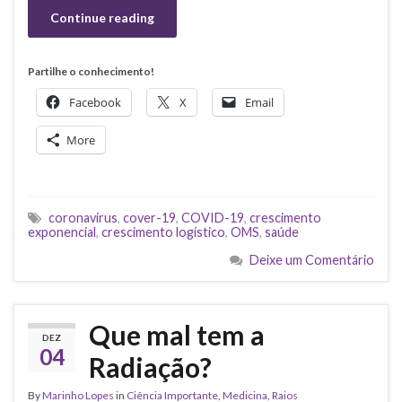
Continue reading
Partilhe o conhecimento!
Facebook
X
Email
More
coronavirus
,
cover-19
,
COVID-19
,
crescimento
exponencial
,
crescimento logístico
,
OMS
,
saúde
Deixe um Comentário
Que mal tem a
DEZ
04
Radiação?
By
Marinho Lopes
in
Ciência Importante
,
Medicina
,
Raios