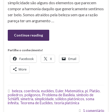
simplicidade são alguns dos elementos que parecem
compor a harmonia daquilo que genericamente sentimos
ser belo. Somos atraídos pela beleza sem que a razão
pareça ter um argumento …
Continue reading
Partilhe o conhecimento!
Facebook
X
Email
More
beleza
,
coerência
,
euclides
,
Euler
,
Matemática
,
pi
,
Platão
,
poliedros
,
polígonos
,
Problema de Basileia
,
símbolo de
Schläfli
,
simetria
,
simplicidade
,
sólidos platónicos
,
soma
infinita
,
Teorema de Euclides
,
teoria platónica
1 comentário