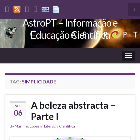
Tog
sea
AstroPT – Informação e
Search for:
for
Educação Científica
Togg
navig
TAG:
SIMPLICIDADE
A beleza abstracta –
SET
06
Parte I
By
Marinho Lopes
in
Literacia Científica