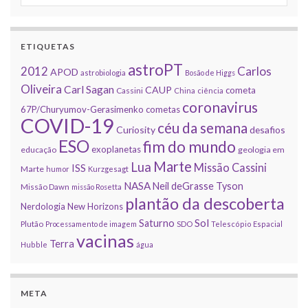
ETIQUETAS
astroPT
2012
Carlos
APOD
astrobiologia
Bosão de Higgs
Oliveira
Carl Sagan
CAUP
cometa
Cassini
China
ciência
coronavirus
67P/Churyumov-Gerasimenko
cometas
COVID-19
céu da semana
Curiosity
desafios
ESO
fim do mundo
exoplanetas
educação
geologia em
Marte
Lua
Missão Cassini
ISS
Marte
humor
Kurzgesagt
NASA
Neil deGrasse Tyson
Missão Dawn
missão Rosetta
plantão da descoberta
Nerdologia
New Horizons
Sol
Saturno
Plutão
Processamento de imagem
SDO
Telescópio Espacial
vacinas
Terra
Hubble
água
META