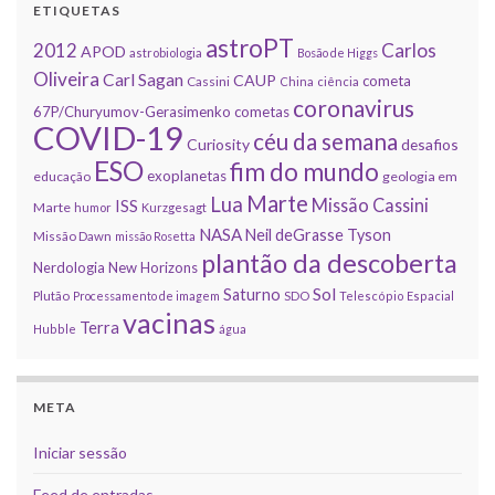
ETIQUETAS
astroPT
2012
Carlos
APOD
astrobiologia
Bosão de Higgs
Oliveira
Carl Sagan
CAUP
cometa
Cassini
China
ciência
coronavirus
67P/Churyumov-Gerasimenko
cometas
COVID-19
céu da semana
Curiosity
desafios
ESO
fim do mundo
exoplanetas
educação
geologia em
Marte
Lua
Missão Cassini
ISS
Marte
humor
Kurzgesagt
NASA
Neil deGrasse Tyson
Missão Dawn
missão Rosetta
plantão da descoberta
Nerdologia
New Horizons
Sol
Saturno
Plutão
Processamento de imagem
SDO
Telescópio Espacial
vacinas
Terra
Hubble
água
META
Iniciar sessão
Feed de entradas