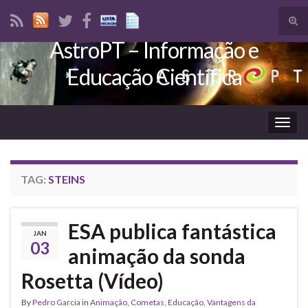
Tog
sear
AstroPT – Informação e
Search for:
for
Educação Científica
Togg
navig
TAG:
STEINS
ESA publica fantástica
JAN
03
animação da sonda
Rosetta (Vídeo)
By
Pedro Garcia
in
Animação
,
Cometas
,
Educação
,
Vantagens da