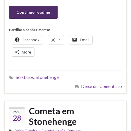
Continue reading
Partilhe o conhecimento!
Facebook
X
Email
More
Solstícios
,
Stonehenge
Deixe um Comentário
Cometa em
MAR
28
Stonehenge
By
Carlos Oliveira
in
Astrofotografia
,
Cometas