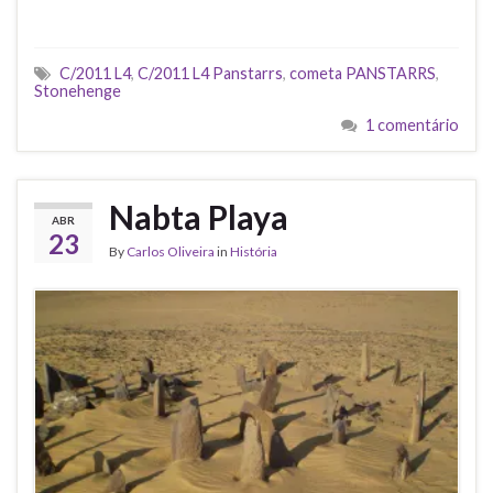
C/2011 L4
,
C/2011 L4 Panstarrs
,
cometa PANSTARRS
,
Stonehenge
1 comentário
Nabta Playa
ABR
23
By
Carlos Oliveira
in
História