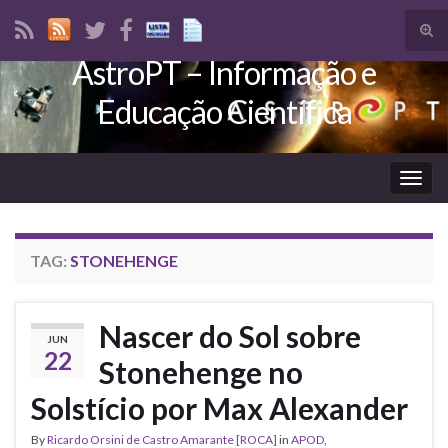
Tog
sear
AstroPT – Informação e
Search for:
for
Educação Científica
Togg
navig
TAG:
STONEHENGE
Nascer do Sol sobre
JUN
22
Stonehenge no
Solstício por Max Alexander
By
Ricardo Orsini de Castro Amarante [ROCA]
in
APOD
,