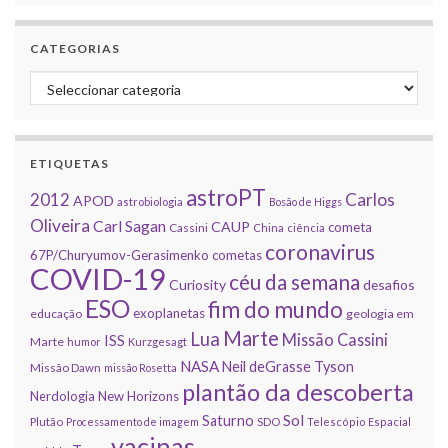
CATEGORIAS
Categorias
ETIQUETAS
astroPT
2012
Carlos
APOD
astrobiologia
Bosão de Higgs
Oliveira
Carl Sagan
CAUP
cometa
Cassini
China
ciência
coronavirus
67P/Churyumov-Gerasimenko
cometas
COVID-19
céu da semana
Curiosity
desafios
ESO
fim do mundo
exoplanetas
educação
geologia em
Marte
Lua
Missão Cassini
ISS
Marte
humor
Kurzgesagt
NASA
Neil deGrasse Tyson
Missão Dawn
missão Rosetta
plantão da descoberta
Nerdologia
New Horizons
Sol
Saturno
Plutão
Processamento de imagem
SDO
Telescópio Espacial
vacinas