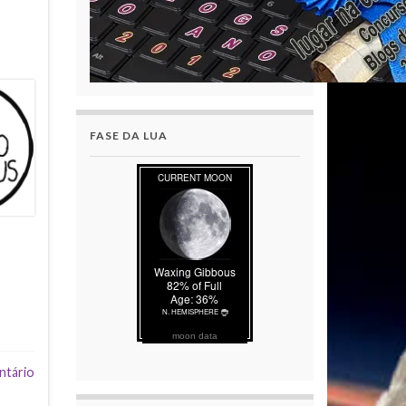
FASE DA LUA
moon data
ntário