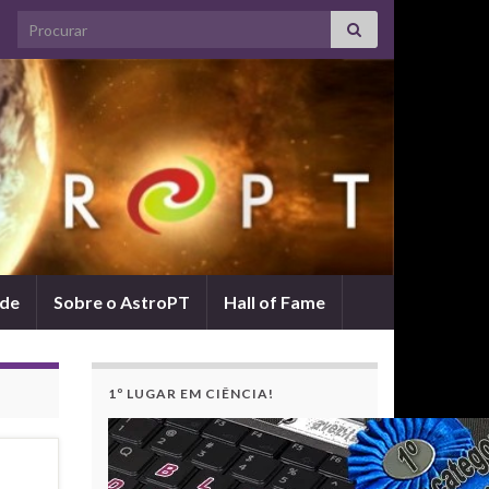
Search for:
ade
Sobre o AstroPT
Hall of Fame
1º LUGAR EM CIÊNCIA!