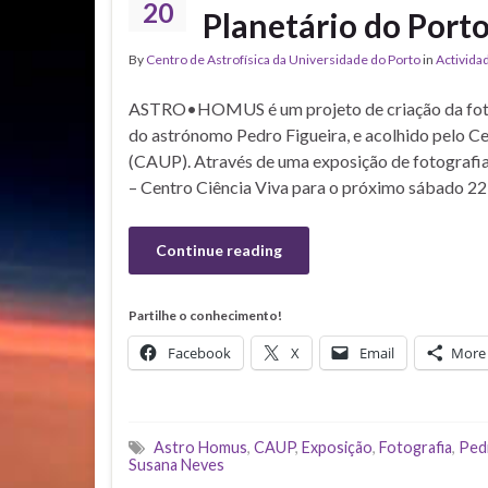
20
Planetário do Port
By
Centro de Astrofísica da Universidade do Porto
in
Activida
ASTRO•HOMUS é um projeto de criação da fotóg
do astrónomo Pedro Figueira, e acolhido pelo Ce
(CAUP). Através de uma exposição de fotografia
– Centro Ciência Viva para o próximo sábado 2
Continue reading
Partilhe o conhecimento!
Facebook
X
Email
More
Astro Homus
,
CAUP
,
Exposição
,
Fotografia
,
Ped
Susana Neves