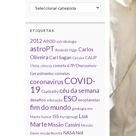
Categorias
ETIQUETAS
2012
APOD
astrobiologia
astroPT
Carlos
Bosão de Higgs
Oliveira
Carl Sagan
CAUP
Cassini
cometa 67P/Churyumov-
China
ciência
Gerasimenko
cometas
COVID-
coronavirus
19
céu da semana
Curiosity
ESO
desafios
exoplanetas
educação
fim do mundo
geologia em
Lua
ISS
Marte
humor
Kurzgesagt
Marte
Missão Cassini
Missão
NASA
Neil
Dawn
missão Rosetta