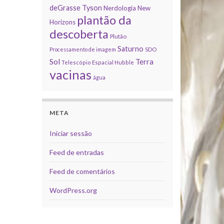
deGrasse Tyson
Nerdologia
New
plantão da
Horizons
descoberta
Plutão
Saturno
Processamento de imagem
SDO
Sol
Terra
Telescópio Espacial Hubble
vacinas
água
META
Iniciar sessão
Feed de entradas
Feed de comentários
WordPress.org