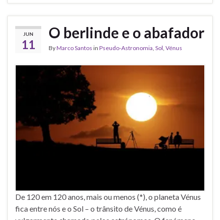
O berlinde e o abafador
JUN
11
By
Marco Santos
in
Pseudo-Astronomia
,
Sol
,
Vénus
De 120 em 120 anos, mais ou menos (*), o planeta Vénus
fica entre nós e o Sol – o trânsito de Vénus, como é