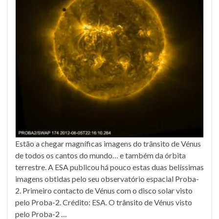
Estão a chegar magníficas imagens do trânsito de Vénus
de todos os cantos do mundo… e também da órbita
terrestre. A ESA publicou há pouco estas duas belíssimas
imagens obtidas pelo seu observatório espacial Proba-
2. Primeiro contacto de Vénus com o disco solar visto
pelo Proba-2. Crédito: ESA. O trânsito de Vénus visto
pelo Proba-2 …