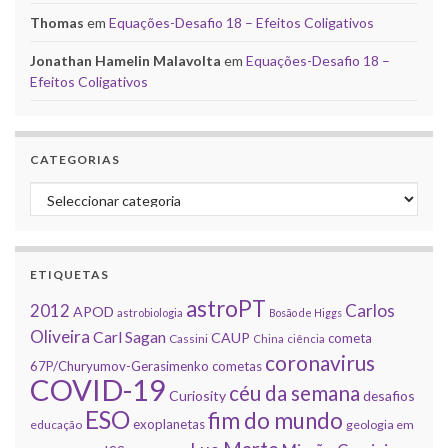
Thomas
em
Equações-Desafio 18 – Efeitos Coligativos
Jonathan Hamelin Malavolta
em
Equações-Desafio 18 –
Efeitos Coligativos
CATEGORIAS
Categorias
ETIQUETAS
astroPT
2012
Carlos
APOD
astrobiologia
Bosão de Higgs
Oliveira
Carl Sagan
CAUP
cometa
Cassini
China
ciência
coronavirus
67P/Churyumov-Gerasimenko
cometas
COVID-19
céu da semana
Curiosity
desafios
ESO
fim do mundo
exoplanetas
educação
geologia em