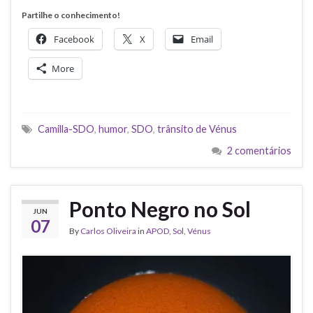
Partilhe o conhecimento!
Facebook
X
Email
More
Camilla-SDO
,
humor
,
SDO
,
trânsito de Vénus
2 comentários
Ponto Negro no Sol
JUN
07
By
Carlos Oliveira
in
APOD
,
Sol
,
Vénus