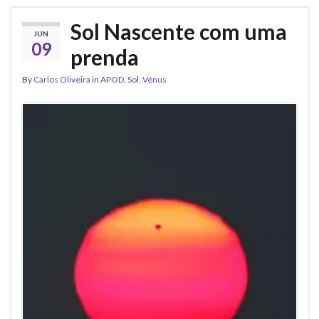
Sol Nascente com uma
JUN
09
prenda
By
Carlos Oliveira
in
APOD
,
Sol
,
Vénus