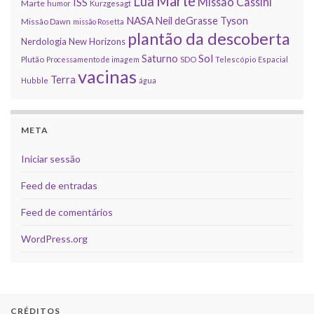
Marte
Lua
Missão Cassini
ISS
Marte
humor
Kurzgesagt
NASA
Neil deGrasse Tyson
Missão Dawn
missão Rosetta
plantão da descoberta
Nerdologia
New Horizons
Sol
Saturno
Plutão
Processamento de imagem
SDO
Telescópio Espacial
vacinas
Terra
Hubble
água
META
Iniciar sessão
Feed de entradas
Feed de comentários
WordPress.org
CRÉDITOS