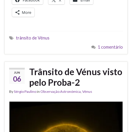
Facebook
X
Email
More
trânsito de Vénus
1 comentário
Trânsito de Vénus visto
JUN
06
pelo Proba-2
By
Sérgio Paulino
in
Observação Astronómica
,
Vénus