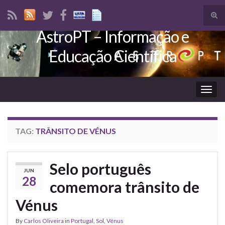
Tog
sear
AstroPT – Informação e
Search for:
for
Educação Científica
Togg
navig
TAG:
TRÂNSITO DE VÉNUS
Selo português
JUN
28
comemora trânsito de
Vénus
By
Carlos Oliveira
in
Portugal
,
Sol
,
Vénus