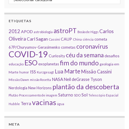
ETIQUETAS
astroPT
2012
Carlos
APOD
astrobiologia
Bosão de Higgs
Oliveira
Carl Sagan
CAUP
cometa
Cassini
China
ciência
coronavirus
67P/Churyumov-Gerasimenko
cometas
COVID-19
céu da semana
Curiosity
desafios
ESO
fim do mundo
exoplanetas
educação
geologia em
Marte
Lua
Missão Cassini
ISS
Marte
humor
Kurzgesagt
NASA
Neil deGrasse Tyson
Missão Dawn
missão Rosetta
plantão da descoberta
Nerdologia
New Horizons
Sol
Saturno
Plutão
Processamento de imagem
SDO
Telescópio Espacial
vacinas
Terra
Hubble
água
META