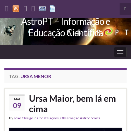
Tog
sea
AstroPT – Informação e
Search for:
for
Educação Científica
Togg
navig
TAG:
URSA MENOR
Ursa Maior, bem lá em
MAI
09
cima
By
João Clérigo
in
Constelações
,
Observação Astronómica