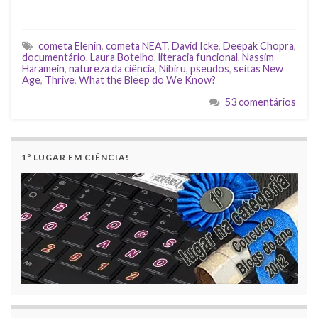
cometa Elenin
,
cometa NEAT
,
David Icke
,
Deepak Chopra
,
documentário
,
Laura Botelho
,
literacia funcional
,
Nassim
Haramein
,
natureza da ciência
,
Nibiru
,
pseudos
,
seitas New
Age
,
Thrive
,
What the Bleep do We Know?
53 comentários
1º LUGAR EM CIÊNCIA!