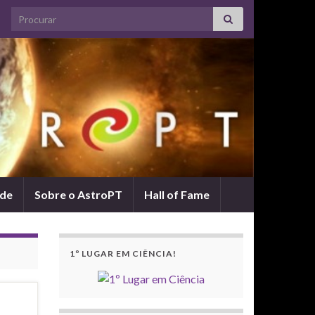
Search for:
ade
Sobre o AstroPT
Hall of Fame
1º LUGAR EM CIÊNCIA!