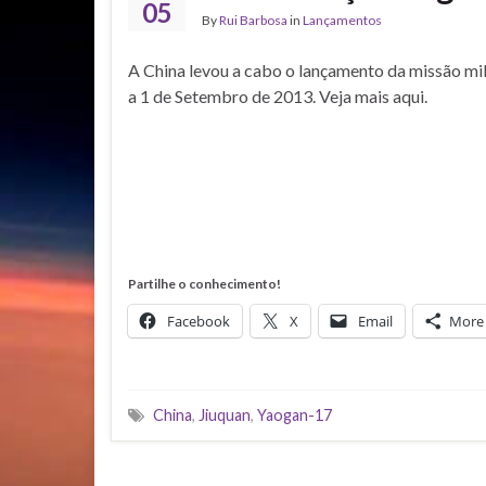
05
By
Rui Barbosa
in
Lançamentos
A China levou a cabo o lançamento da missão mi
a 1 de Setembro de 2013. Veja mais aqui.
Partilhe o conhecimento!
Facebook
X
Email
More
China
,
Jiuquan
,
Yaogan-17