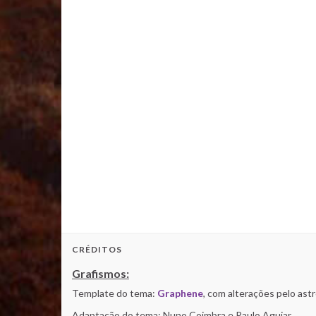
CRÉDITOS
Grafismos:
Template do tema:
Graphene
, com alterações pelo as
Adaptação do tema: Nuno Coimbra e Paulo Aguiar