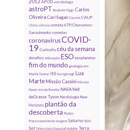
2012
APOD
astrobiologia
astroPT
Carlos
Bosão de Higgs
Oliveira
Carl Sagan
CAUP
Cassini
cometa 67P/Churyumov-
China
ciência
Gerasimenko
cometas
COVID-
coronavirus
19
céu da semana
Curiosity
ESO
desafios
exoplanetas
educação
fim do mundo
geologia em
Lua
ISS
Marte
humor
Kurzgesagt
Marte
Missão Cassini
Missão
NASA
Neil
Dawn
missão Rosetta
deGrasse Tyson
Nerdologia
New
plantão da
Horizons
descoberta
Plutão
Saturno
Processamento de imagem
SDO
Sol
Terra
Telescópio Espacial Hubble