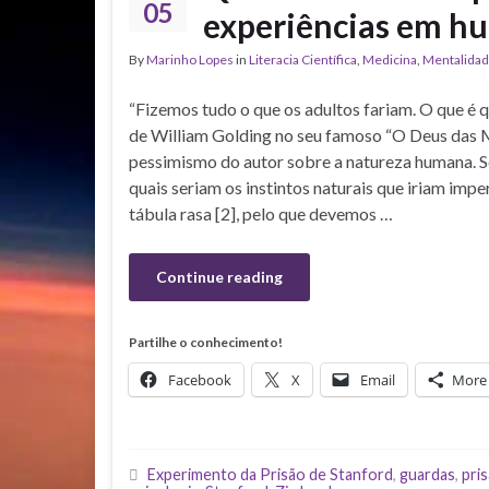
05
experiências em hu
By
Marinho Lopes
in
Literacia Científica
,
Medicina
,
Mentalida
“Fizemos tudo o que os adultos fariam. O que é qu
de William Golding no seu famoso “O Deus das M
pessimismo do autor sobre a natureza humana. Se
quais seriam os instintos naturais que iriam im
tábula rasa [2], pelo que devemos …
Continue reading
Partilhe o conhecimento!
Facebook
X
Email
More
Experimento da Prisão de Stanford
,
guardas
,
pri