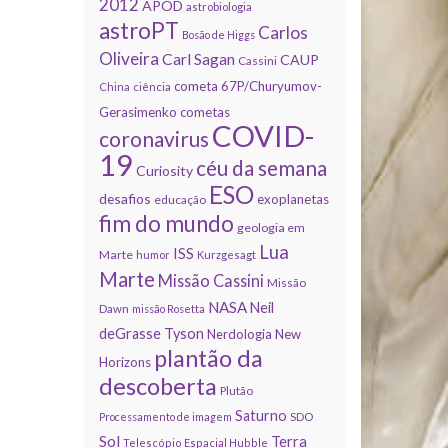
2012
APOD
astrobiologia
astroPT
Carlos
Bosão de Higgs
Oliveira
Carl Sagan
CAUP
Cassini
cometa 67P/Churyumov-
China
ciência
Gerasimenko
cometas
COVID-
coronavirus
19
céu da semana
Curiosity
ESO
desafios
exoplanetas
educação
fim do mundo
geologia em
Lua
ISS
Marte
humor
Kurzgesagt
Marte
Missão Cassini
Missão
NASA
Neil
Dawn
missão Rosetta
deGrasse Tyson
Nerdologia
New
plantão da
Horizons
descoberta
Plutão
Saturno
Processamento de imagem
SDO
Sol
Terra
Telescópio Espacial Hubble