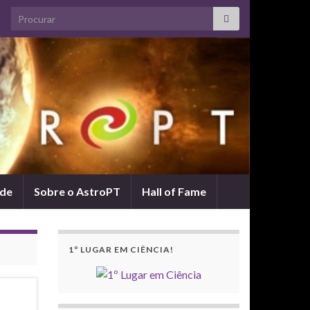
Search for:
ade
Sobre o AstroPT
Hall of Fame
1º LUGAR EM CIÊNCIA!