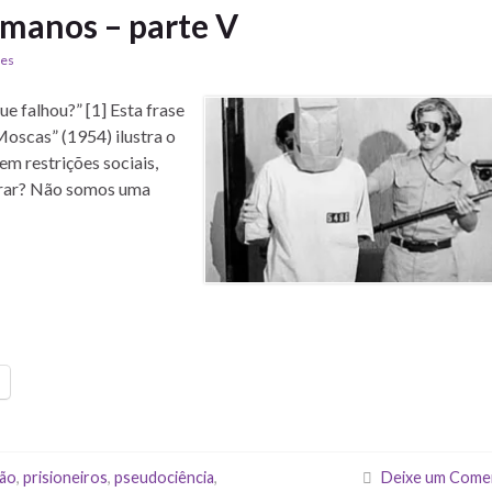
manos – parte V
des
e falhou?” [1] Esta frase
oscas” (1954) ilustra o
m restrições sociais,
perar? Não somos uma
são
,
prisioneiros
,
pseudociência
,
Deixe um Come