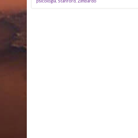
psicologia
,
Stanford
,
Zimbardo