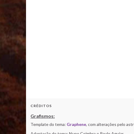
CRÉDITOS
Grafismos:
Template do tema:
Graphene
, com alterações pelo as
Adaptação do tema: Nuno Coimbra e Paulo Aguiar