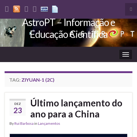
Tog
sea
AstroPT – Informação e
Search for:
for
Educação Científica
Togg
navig
TAG:
ZIYUAN-1 (2C)
Último lançamento do
DEZ
23
ano para a China
By
Rui Barbosa
in
Lançamentos