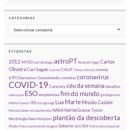
CATEGORIAS
Categorias
ETIQUETAS
astroPT
2012
Carlos
APOD
astrobiologia
Bosão de Higgs
Oliveira
Carl Sagan
CAUP
cometa
Cassini
China
ciência
coronavirus
67P/Churyumov-Gerasimenko
cometas
COVID-19
céu da semana
Curiosity
desafios
ESO
fim do mundo
exoplanetas
educação
geologia em
Marte
Lua
Missão Cassini
ISS
Marte
humor
Kurzgesagt
NASA
Neil deGrasse Tyson
Missão Dawn
missão Rosetta
plantão da descoberta
Nerdologia
New Horizons
Sol
Saturno
Plutão
Processamento de imagem
SDO
Telescópio Espacial