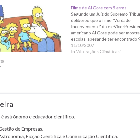
Filme de Al Gore com 9 erros
Segundo um Juíz do Supremo Tribun
deliberou que o filme "Verdade
Inconveniente" do ex-Vice-Preside
americano Al Gore pode ser mostra
escolas, apesar de ter encontrado 9
cientificos no dito filme. Basicamen
11/10/2007
opinião do Juíz que os 9 erros, são
In "Alterações Climáticas"
s
situações que não estão comprova
08
estudos…
"
eira
a é astrónomo e educador científico.
Gestão de Empresas.
Astronomia, Ficção Científica e Comunicação Científica.