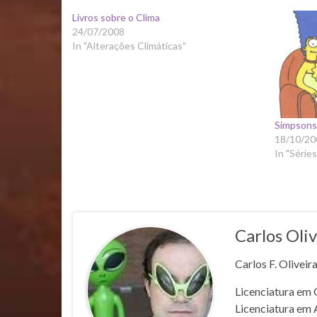
Livros sobre o Clima
24/07/2008
In "Alterações Climáticas"
Simpson
18/10/20
In "Séries
Carlos Oliv
Carlos F. Oliveir
Licenciatura em 
Licenciatura em 