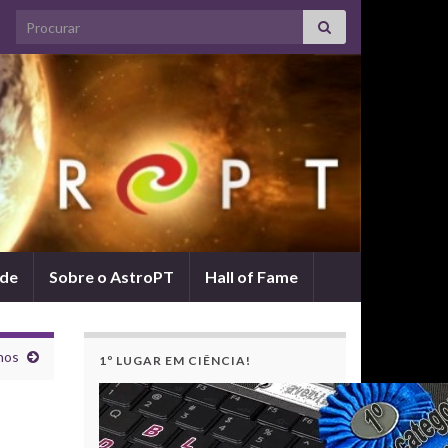
Search for:
ade
Sobre o AstroPT
Hall of Fame
nos
1º LUGAR EM CIÊNCIA!