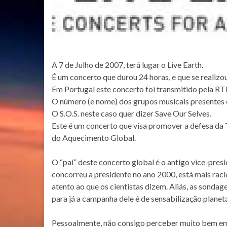
A 7 de Julho de 2007, terá lugar o Live Earth.
É um concerto que durou 24 horas, e que se realiz
Em Portugal este concerto foi transmitido pela RTP,
O número (e nome) dos grupos musicais presentes é 
O S.O.S. neste caso quer dizer Save Our Selves.
Este é um concerto que visa promover a defesa da 
do Aquecimento Global.
O “pai” deste concerto global é o antigo vice-pre
concorreu a presidente no ano 2000, está mais raci
atento ao que os cientistas dizem. Aliás, as sonda
para já a campanha dele é de sensabilização planet
Pessoalmente, não consigo perceber muito bem em 