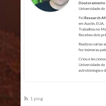
Doutoramento e
Universidade do 
Foi
Research Af
em Austin, EUA.
Trabalhou no Mar
Recebeu dois pré
Realizou várias 
fez inúmeras pale
Criou e lecciono
Universidade do 
astrobiologia e 
1 ping