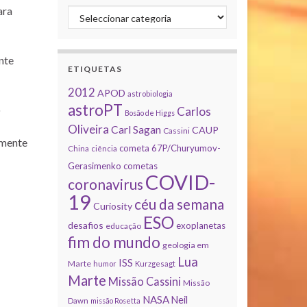
ara
Categorias
nte
ETIQUETAS
2012
APOD
astrobiologia
astroPT
o
Carlos
Bosão de Higgs
Oliveira
Carl Sagan
CAUP
Cassini
omente
cometa 67P/Churyumov-
China
ciência
Gerasimenko
cometas
COVID-
coronavirus
19
céu da semana
Curiosity
ESO
desafios
exoplanetas
educação
fim do mundo
geologia em
Lua
ISS
Marte
humor
Kurzgesagt
Marte
Missão Cassini
Missão
NASA
Neil
Dawn
missão Rosetta