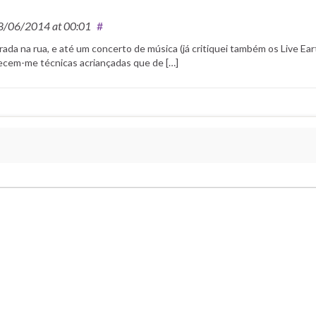
8/06/2014
at 00:01
#
da na rua, e até um concerto de música (já critiquei também os Live Ear
recem-me técnicas acriançadas que de […]