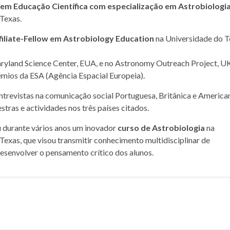
m Educação Científica com especialização em Astrobiologi
Texas.
filiate-Fellow em Astrobiology Education
na Universidade do T
yland Science Center, EUA, e no Astronomy Outreach Project, UK
mios da ESA (Agência Espacial Europeia).
entrevistas na comunicação social Portuguesa, Britânica e American
stras e actividades nos três países citados.
u durante vários anos um inovador
curso de Astrobiologia
na
Texas, que visou transmitir conhecimento multidisciplinar de
desenvolver o pensamento crítico dos alunos.