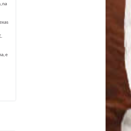
a
, na
exas
.
a, e