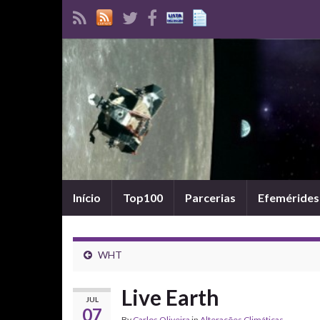
Início
Top100
Parcerias
Efemérides
WHT
Live Earth
JUL
07
By
Carlos Oliveira
in
Alterações Climáticas