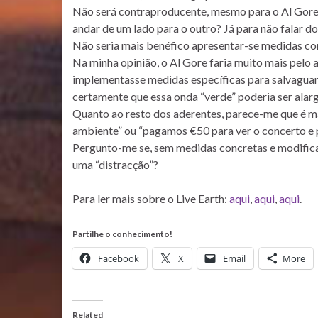
Não será contraproducente, mesmo para o Al Gore,
andar de um lado para o outro? Já para não falar 
Não seria mais benéfico apresentar-se medidas co
Na minha opinião, o Al Gore faria muito mais pelo 
implementasse medidas específicas para salvaguarda
certamente que essa onda “verde” poderia ser alar
Quanto ao resto dos aderentes, parece-me que é mai
ambiente” ou “pagamos €50 para ver o concerto e p
Pergunto-me se, sem medidas concretas e modifica
uma “distracção”?
Para ler mais sobre o Live Earth:
aqui
,
aqui
,
aqui
.
Partilhe o conhecimento!
Facebook
X
Email
More
Related